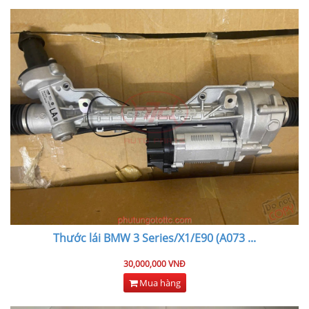
Thước lái BMW 3 Series/X1/E90 (A073
...
30,000,000 VNĐ
Mua hàng