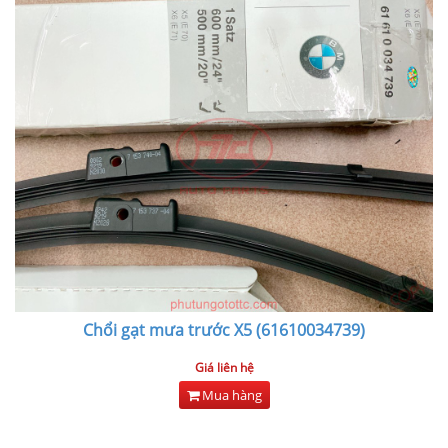
Chổi gạt mưa trước X5 (61610034739)
Giá liên hệ
Mua hàng