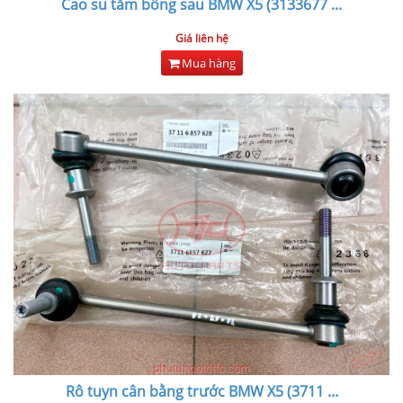
Cao su tăm bông sau BMW X5 (3133677
...
Giá liên hệ
Mua hàng
Rô tuyn cân bằng trước BMW X5 (3711
...