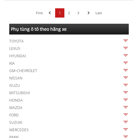
First
1
2
3
Last
Phụ tùng ô tô theo hãng xe
TOYOTA
LEXUS
HYUNDAI
KIA
GM-CHEVROLET
NISSAN
ISUZU
MITSUBISHI
HONDA
MAZDA
FORD
SUZUKI
MERCEDES
BMW