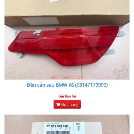
Đèn cản sau BMW X6 (63147179990)
Giá liên hệ
Mua hàng