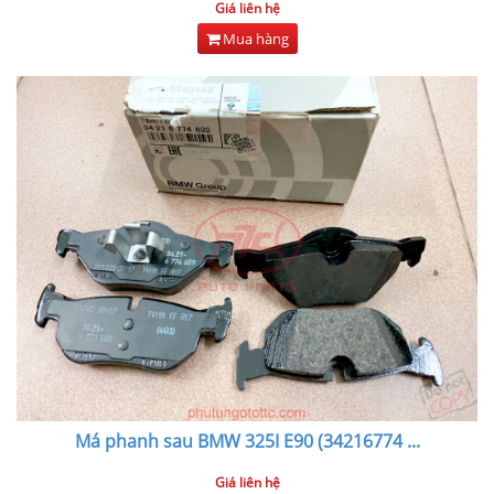
Giá liên hệ
Mua hàng
Má phanh sau BMW 325I E90 (34216774
...
Giá liên hệ