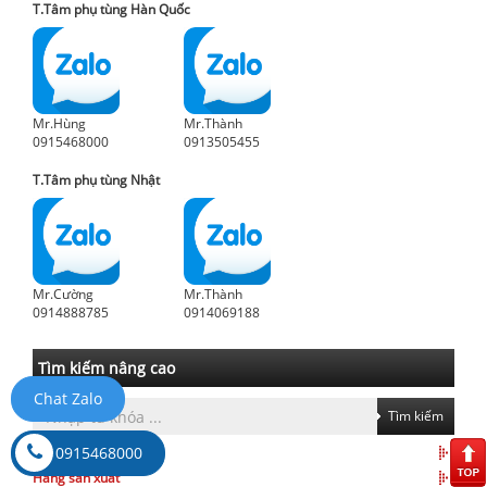
T.Tâm phụ tùng Hàn Quốc
Mr.Hùng
Mr.Thành
0915468000
0913505455
T.Tâm phụ tùng Nhật
Mr.Cường
Mr.Thành
0914888785
0914069188
Tìm kiếm nâng cao
Chat Zalo
Tìm kiếm
0915468000
Nhóm hàng
Hãng sản xuất