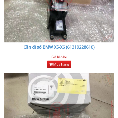
Cần đi số BMW X5-X6 (61319228610)
Giá liên hệ
Mua hàng