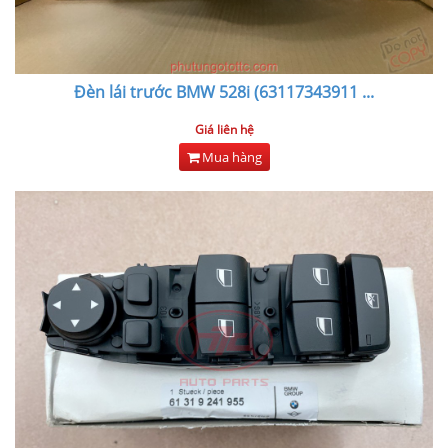
Đèn lái trước BMW 528i (63117343911
...
Giá liên hệ
Mua hàng