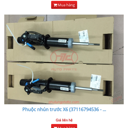
Mua hàng
Phuộc nhún trước X6 (37116794536 -
...
Giá liên hệ
Mua hàng