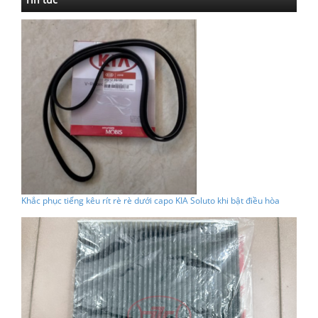
Khắc phục tiếng kêu rít rè rè dưới capo KIA Soluto khi bật điều hòa