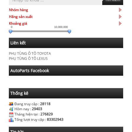
Nhóm hàng
Hãng sản xuất
Khoảng giá
0
10,000,000
Liên kết
PHỤ TÙNG Ô TÔ TOYOTA
PHỤ TÙNG Ô TÔ LEXUS
AutoParts Facebook
Thống kê
Đang truy cập :
28118
Hôm nay :
29403
Tháng hiện tại :
276829
Tổng lượt truy cập :
83302943
Tin tức