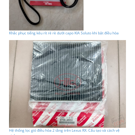
Khắc phục tiếng kêu rít rè rè dưới capo KIA Soluto khi bật điều hòa
Hệ thống lọc gió điều hòa 2 tầng trên Lexus RX: Cấu tạo và cách vệ