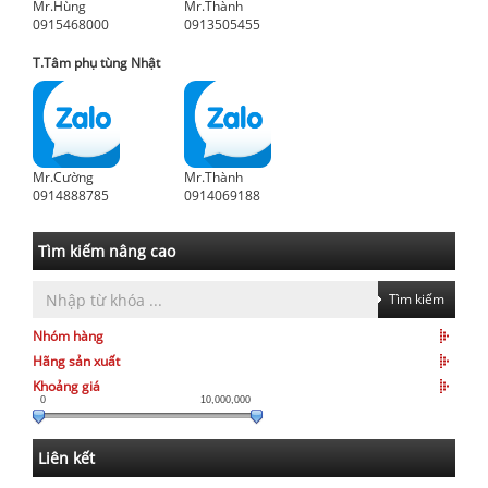
Mr.Hùng
Mr.Thành
0915468000
0913505455
T.Tâm phụ tùng Nhật
Mr.Cường
Mr.Thành
0914888785
0914069188
Tìm kiếm nâng cao
Tìm kiếm
Nhóm hàng
Hãng sản xuất
Khoảng giá
0
10,000,000
Liên kết