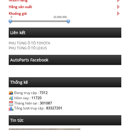
Nhóm hàng
Hãng sản xuất
Khoảng giá
0
10,000,000
Liên kết
PHỤ TÙNG Ô TÔ TOYOTA
PHỤ TÙNG Ô TÔ LEXUS
AutoParts Facebook
Thống kê
Đang truy cập :
7312
Hôm nay :
11720
Tháng hiện tại :
301087
Tổng lượt truy cập :
83327201
Tin tức