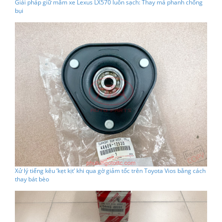
Giải pháp giữ mâm xe Lexus LX570 luôn sạch: Thay má phanh chống
bụi
Xử lý tiếng kêu ’kẹt kịt’ khi qua gờ giảm tốc trên Toyota Vios bằng cách
thay bát bèo