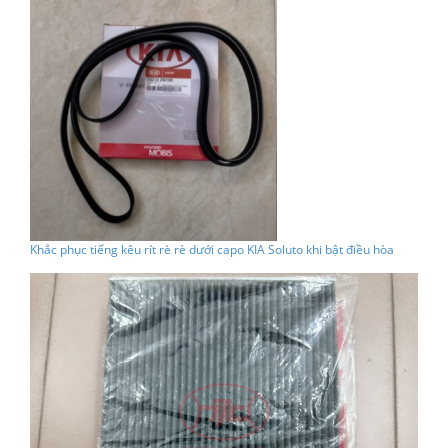
Khắc phục tiếng kêu rít rè rè dưới capo KIA Soluto khi bật điều hòa