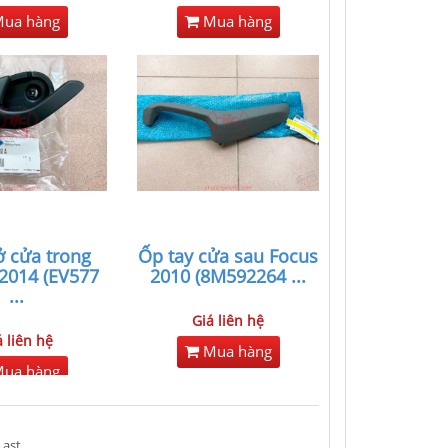
ua hàng
Mua hàng
 cửa trong
Ốp tay cửa sau Focus
2014 (EV577
2010 (8M592264
...
...
Giá liên hệ
á liên hệ
Mua hàng
ua hàng
Last