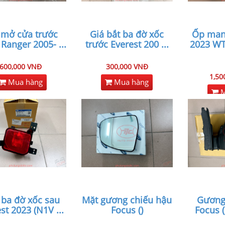
 mở cửa trước
Giá bắt ba đờ xốc
Ốp man
 Ranger 2005-
...
trước Everest 200
...
2023 W
600,000 VNĐ
300,000 VNĐ
1,50
Mua hàng
Mua hàng
M
 ba đờ xốc sau
Mặt gương chiếu hậu
Gương
est 2023 (N1V
...
Focus ()
Focus 