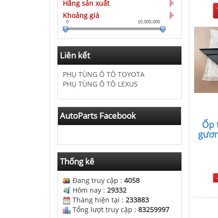
Hãng sản xuất
Khoảng giá
0
10,000,000
Liên kết
PHỤ TÙNG Ô TÔ TOYOTA
PHỤ TÙNG Ô TÔ LEXUS
AutoParts Facebook
Ốp 
gươn
Thống kê
Đang truy cập :
4058
Hôm nay :
29332
Tháng hiện tại :
233883
Tổng lượt truy cập :
83259997