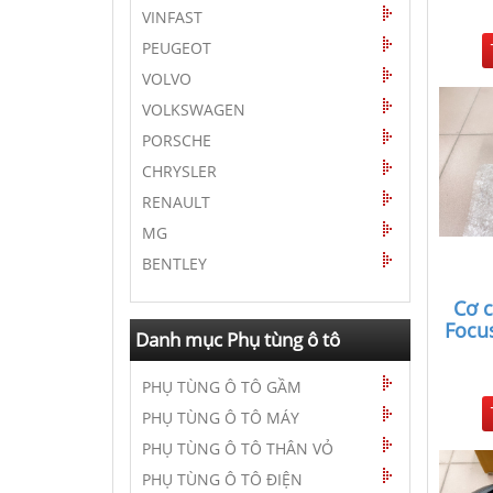
VINFAST
PEUGEOT
VOLVO
VOLKSWAGEN
PORSCHE
CHRYSLER
RENAULT
MG
BENTLEY
Cơ 
Focu
Danh mục Phụ tùng ô tô
PHỤ TÙNG Ô TÔ GẦM
PHỤ TÙNG Ô TÔ MÁY
PHỤ TÙNG Ô TÔ THÂN VỎ
PHỤ TÙNG Ô TÔ ĐIỆN