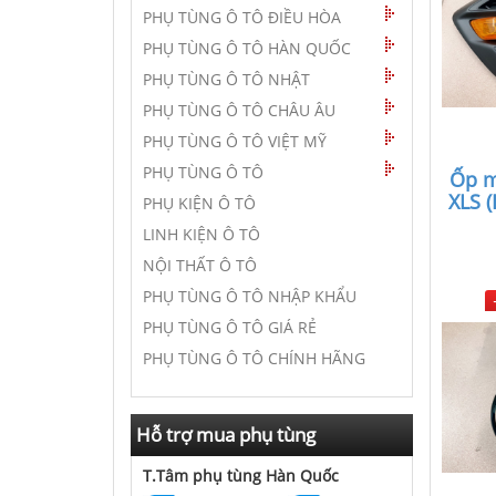
PHỤ TÙNG Ô TÔ ĐIỀU HÒA
PHỤ TÙNG Ô TÔ HÀN QUỐC
PHỤ TÙNG Ô TÔ NHẬT
PHỤ TÙNG Ô TÔ CHÂU ÂU
PHỤ TÙNG Ô TÔ VIỆT MỸ
PHỤ TÙNG Ô TÔ
Ốp m
XLS 
PHỤ KIỆN Ô TÔ
LINH KIỆN Ô TÔ
NỘI THẤT Ô TÔ
PHỤ TÙNG Ô TÔ NHẬP KHẨU
PHỤ TÙNG Ô TÔ GIÁ RẺ
PHỤ TÙNG Ô TÔ CHÍNH HÃNG
Hỗ trợ mua phụ tùng
T.Tâm phụ tùng Hàn Quốc