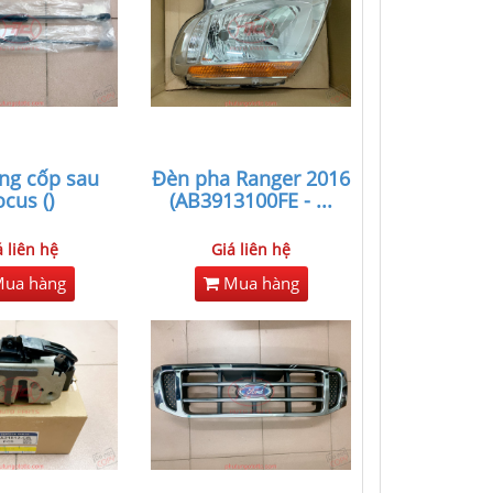
ng cốp sau
Đèn pha Ranger 2016
ocus ()
(AB3913100FE -
...
á liên hệ
Giá liên hệ
ua hàng
Mua hàng