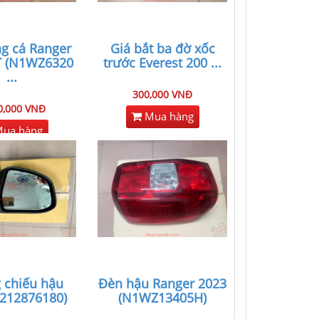
g cá Ranger
Giá bắt ba đờ xốc
T (N1WZ6320
trước Everest 200
...
...
300,000 VNĐ
0,000 VNĐ
Mua hàng
ua hàng
 chiếu hậu
Đèn hậu Ranger 2023
(212876180)
(N1WZ13405H)