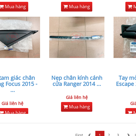
Mua hàng
Mua hàng
M
tam giác chân
Nẹp chân kính cánh
Tay mở
g Focus 2015 -
cửa Ranger 2014
...
Escape 
...
Giá liên hệ
Giá liên hệ
Gi
Mua hàng
Mua hàng
M
First
1
2
3