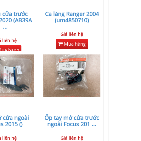
 cửa trước
Ca lăng Ranger 2004
2020 (AB39A
(um4850710)
...
Giá liên hệ
á liên hệ
Mua hàng
ua hàng
 cửa ngoài
Ốp tay mở cửa trước
s 2015 ()
ngoài Focus 201
...
á liên hệ
Giá liên hệ