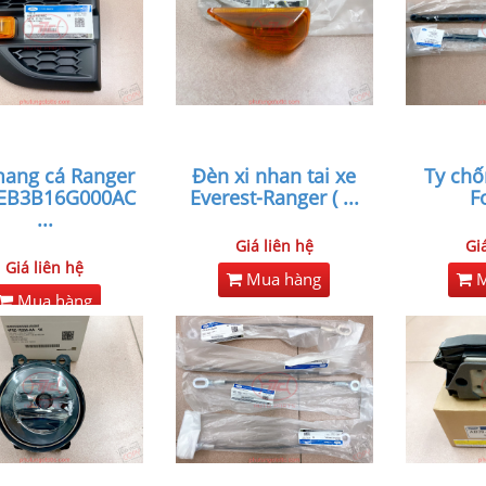
ang cá Ranger
Đèn xi nhan tai xe
Ty chố
(EB3B16G000AC
Everest-Ranger (
...
F
...
Giá liên hệ
Gi
Giá liên hệ
Mua hàng
M
Mua hàng