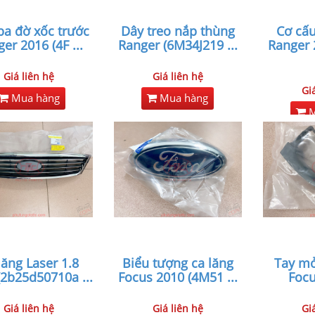
ba đờ xốc trước
Dây treo nắp thùng
Cơ cấu
ger 2016 (4F
...
Ranger (6M34J219
...
Ranger 
Giá liên hệ
Giá liên hệ
Gi
Mua hàng
Mua hàng
M
lăng Laser 1.8
Biểu tượng ca lăng
Tay mở
(2b25d50710a
...
Focus 2010 (4M51
...
Focu
Giá liên hệ
Giá liên hệ
Gi