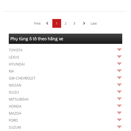
First
1
2
3
Last
Phụ tùng ô tô theo hãng xe
TOYOTA
LEXUS
HYUNDAI
KIA
GM-CHEVROLET
NISSAN
ISUZU
MITSUBISHI
HONDA
MAZDA
FORD
SUZUKI