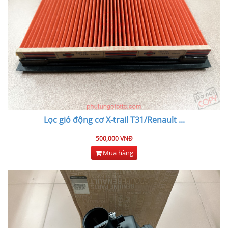
Lọc gió động cơ X-trail T31/Renault
...
500,000 VNĐ
Mua hàng