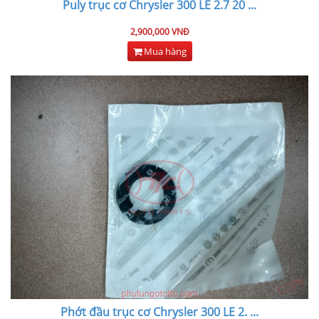
Puly trục cơ Chrysler 300 LE 2.7 20
...
2,900,000 VNĐ
Mua hàng
Phớt đầu trục cơ Chrysler 300 LE 2.
...