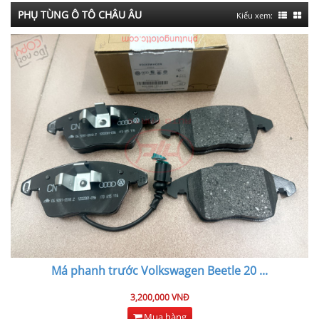
PHỤ TÙNG Ô TÔ CHÂU ÂU
Kiểu xem:
Má phanh trước Volkswagen Beetle 20
...
3,200,000 VNĐ
Mua hàng