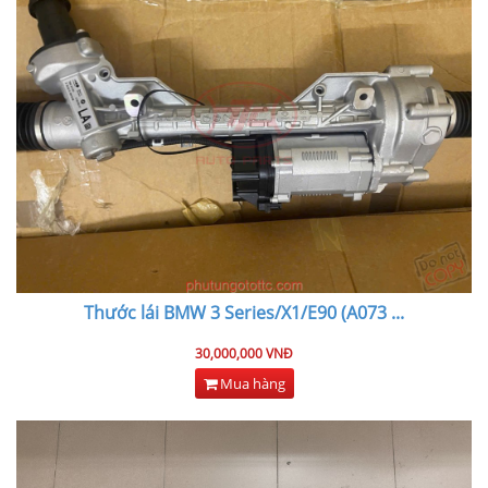
Thước lái BMW 3 Series/X1/E90 (A073
...
30,000,000 VNĐ
Mua hàng