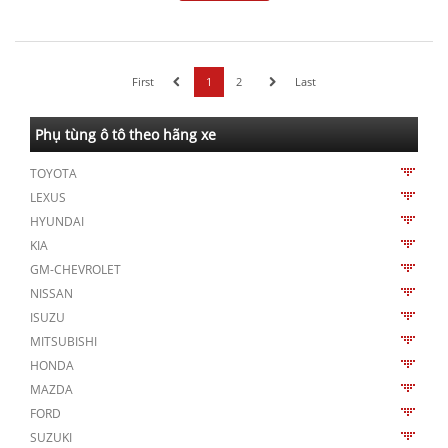
First
1
2
Last
Phụ tùng ô tô theo hãng xe
TOYOTA
LEXUS
HYUNDAI
KIA
GM-CHEVROLET
NISSAN
ISUZU
MITSUBISHI
HONDA
MAZDA
FORD
SUZUKI