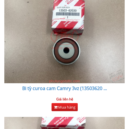
Bi tỳ curoa cam Camry 3vz (13503620
...
Giá liên hệ
Mua hàng