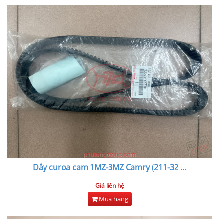
Dây curoa cam 1MZ-3MZ Camry (211-32
...
Giá liên hệ
Mua hàng