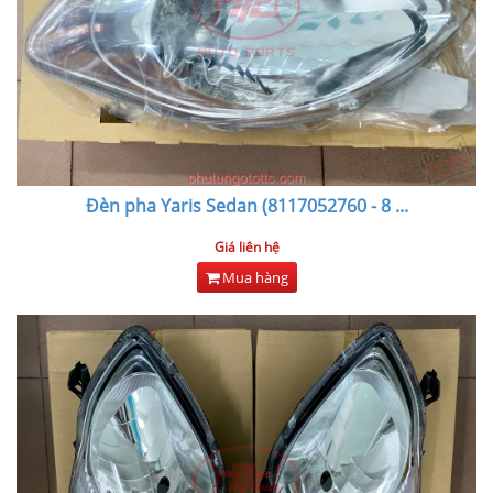
Đèn pha Yaris Sedan (8117052760 - 8
...
Giá liên hệ
Mua hàng