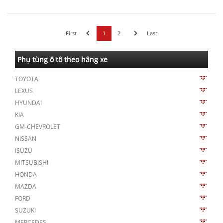
First
1
2
Last
Phụ tùng ô tô theo hãng xe
TOYOTA
LEXUS
HYUNDAI
KIA
GM-CHEVROLET
NISSAN
ISUZU
MITSUBISHI
HONDA
MAZDA
FORD
SUZUKI
MERCEDES