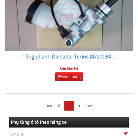
Tổng phanh Daihatsu Terios (47201B4
...
Giá liên hệ
Mua hàng
First
1
Last
Phụ tùng ô tô theo hãng xe
TOYOTA