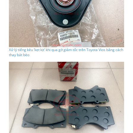
Xử lý tiếng kêu ’kẹt kịt’ khi qua gờ giảm tốc trên Toyota Vios bằng cách
thay bát bèo