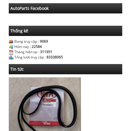
AutoParts Facebook
Thống kê
Đang truy cập :
9069
Hôm nay :
22584
Tháng hiện tại :
311951
Tổng lượt truy cập :
83338065
Tin tức