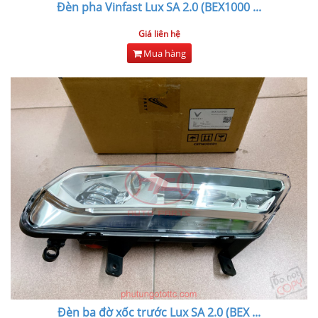
Đèn pha Vinfast Lux SA 2.0 (BEX1000
...
Giá liên hệ
Mua hàng
Đèn ba đờ xốc trước Lux SA 2.0 (BEX
...