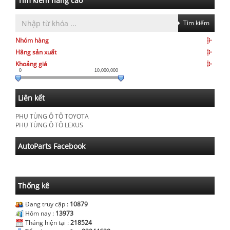
Tìm kiếm nâng cao
Tìm kiếm
Nhóm hàng
Hãng sản xuất
Khoảng giá
0
10,000,000
Liên kết
PHỤ TÙNG Ô TÔ TOYOTA
PHỤ TÙNG Ô TÔ LEXUS
AutoParts Facebook
Thống kê
Đang truy cập :
10879
Hôm nay :
13973
Tháng hiện tại :
218524