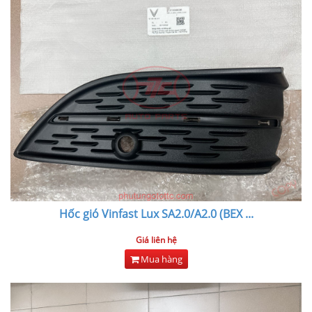
Hốc gió Vinfast Lux SA2.0/A2.0 (BEX
...
Giá liên hệ
Mua hàng