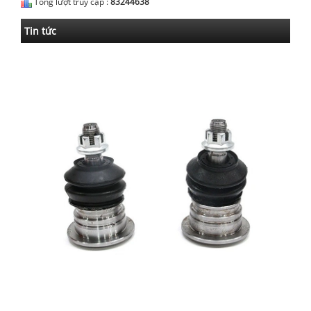
Tổng lượt truy cập :
83244638
Tin tức