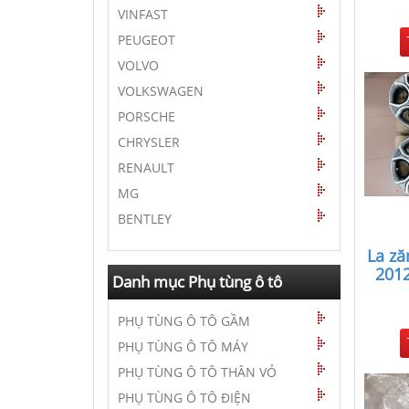
VINFAST
PEUGEOT
VOLVO
VOLKSWAGEN
PORSCHE
CHRYSLER
RENAULT
MG
BENTLEY
La ză
2012
Danh mục Phụ tùng ô tô
PHỤ TÙNG Ô TÔ GẦM
PHỤ TÙNG Ô TÔ MÁY
PHỤ TÙNG Ô TÔ THÂN VỎ
PHỤ TÙNG Ô TÔ ĐIỆN