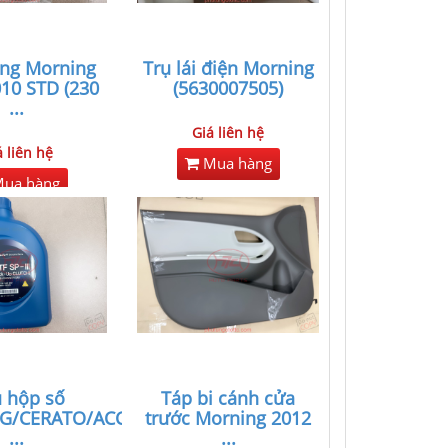
ng Morning
Trụ lái điện Morning
10 STD (230
(5630007505)
...
Giá liên hệ
á liên hệ
Mua hàng
ua hàng
 hộp số
Táp bi cánh cửa
/CERATO/ACCENT/I1
trước Morning 2012
...
...