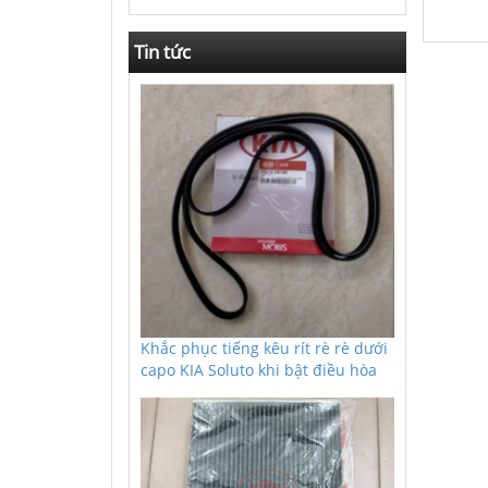
Tin tức
Khắc phục tiếng kêu rít rè rè dưới
capo KIA Soluto khi bật điều hòa