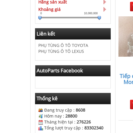
Hãng sản xuất
Khoảng giá
0
10,000,000
Liên kết
PHỤ TÙNG Ô TÔ TOYOTA
PHỤ TÙNG Ô TÔ LEXUS
AutoParts Facebook
Tiếp
Mor
Thống kê
Đang truy cập :
8608
Hôm nay :
28800
Tháng hiện tại :
276226
Tổng lượt truy cập :
83302340