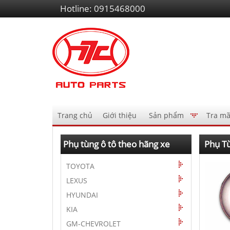
Liên
Hotline:
0915468000
hệ
Điều
Trang chủ
Giới thiệu
Sản phẩm
Tra mã
hướng
AutoPart
Phụ tùng ô tô theo hãng xe
Phụ T
TOYOTA
LEXUS
HYUNDAI
KIA
GM-CHEVROLET