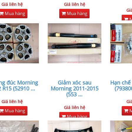
Giá liên hệ
Giá liên hệ
Gi
Mua hàng
Mua hàng
M
ng đúc Morning
Giảm xóc sau
Hạn chế
 R15 (52910
...
Morning 2011-2015
(79380
(553
...
Giá liên hệ
Gi
Giá liên hệ
Mua hàng
M
Mua hàng