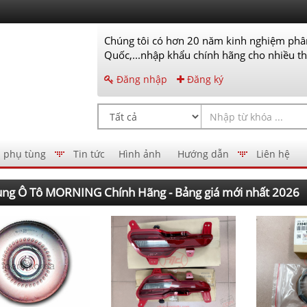
Chúng tôi có hơn 20 năm kinh nghiệm phân
Quốc,...nhập khẩu chính hãng cho nhiều thư
Đăng nhập
Đăng ký
 phụ tùng
Tin tức
Hình ảnh
Hướng dẫn
Liên hệ
ùng Ô Tô MORNING Chính Hãng - Bảng giá mới nhất 2026