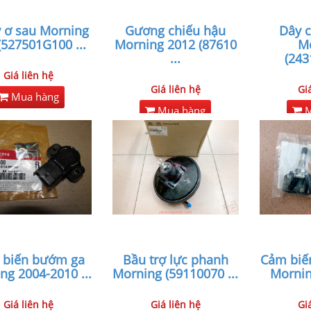
 ơ sau Morning
Gương chiếu hậu
Dây 
(527501G100
...
Morning 2012 (87610
M
...
(243
Giá liên hệ
Giá liên hệ
Gi
Mua hàng
Mua hàng
M
 biến bướm ga
Bầu trợ lực phanh
Cảm biến
ng 2004-2010
...
Morning (59110070
...
Mornin
Giá liên hệ
Giá liên hệ
Gi