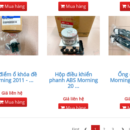
Mua hàng
Mua hàng
M
 điểm ổ khóa đề
Hộp điều khiển
Ống 
ning 2011 -
...
phanh ABS Morning
Morning
20
...
Giá liên hệ
Giá liên hệ
Gi
Mua hàng
Mua hàng
M
First
1
2
3