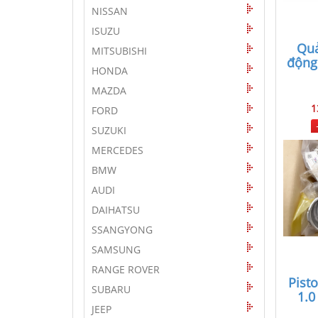
NISSAN
ISUZU
Quả
MITSUBISHI
động
HONDA
MAZDA
1
FORD
SUZUKI
MERCEDES
BMW
AUDI
DAIHATSU
SSANGYONG
SAMSUNG
RANGE ROVER
Pist
SUBARU
1.0
JEEP