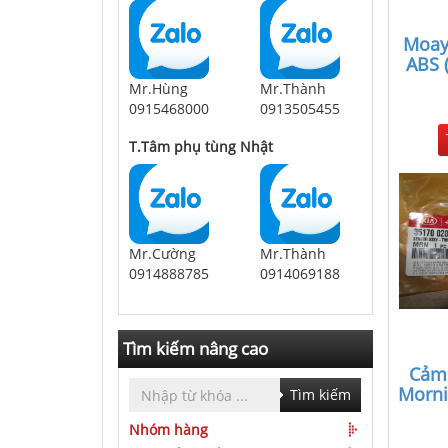
Moay
ABS 
Mr.Hùng
Mr.Thành
0915468000
0913505455
T.Tâm phụ tùng Nhật
Mr.Cường
Mr.Thành
0914888785
0914069188
Tìm kiếm nâng cao
Cảm
Morni
Tìm kiếm
Nhóm hàng