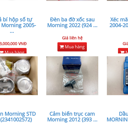
 bí hộp số tự
Đèn ba đờ xốc sau
Xéc mă
 Morning 2005-
Morning 2022 (924
...
2004-20
...
Giá liên hệ
3,000,000 VNĐ
Gi
Mua hàng
Mua hàng
M
on Morning STD
Cảm biến trục cam
Dầu
 (2341002572)
Morning 2012 (393
...
MORNING