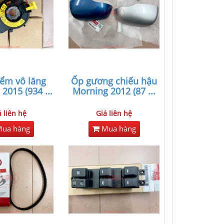
iểm vô lăng
Ốp gương chiếu hậu
 2015 (934
...
Morning 2012 (87
...
á liên hệ
Giá liên hệ
ua hàng
Mua hàng