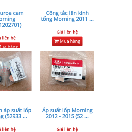
curoa cam
Công tắc lên kính
orning
tổng Morning 2011
...
1202701)
Giá liên hệ
á liên hệ
Mua hàng
ua hàng
 áp suất lốp
Áp suất lốp Morning
g (52933
...
2012 - 2015 (52
...
á liên hệ
Giá liên hệ