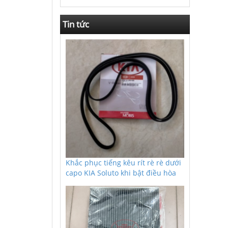
Tin tức
Khắc phục tiếng kêu rít rè rè dưới
capo KIA Soluto khi bật điều hòa