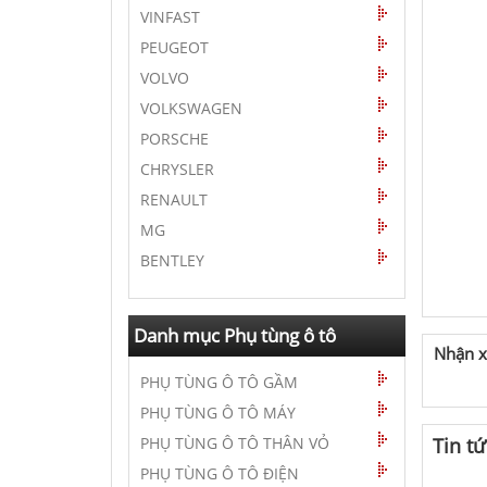
VINFAST
PEUGEOT
VOLVO
VOLKSWAGEN
PORSCHE
CHRYSLER
RENAULT
MG
BENTLEY
Danh mục Phụ tùng ô tô
Nhận x
PHỤ TÙNG Ô TÔ GẦM
PHỤ TÙNG Ô TÔ MÁY
PHỤ TÙNG Ô TÔ THÂN VỎ
Tin t
PHỤ TÙNG Ô TÔ ĐIỆN