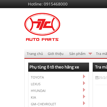
Liên
Hotline:
0915468000
hệ
Điều
Trang chủ
Giới thiệu
Sản phẩm
Tra mã
hướng
AutoPart
Phụ tùng ô tô theo hãng xe
Tra mã
TOYOTA
25/2
LEXUS
HYUNDAI
KIA
GM-CHEVROLET