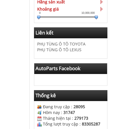
Hãng sản xuất
Khoảng giá
0
10,000,000
Liên kết
PHỤ TÙNG Ô TÔ TOYOTA
PHỤ TÙNG Ô TÔ LEXUS
AutoParts Facebook
Thống kê
Đang truy cập :
28095
Hôm nay :
31747
Tháng hiện tại :
279173
Tổng lượt truy cập :
83305287