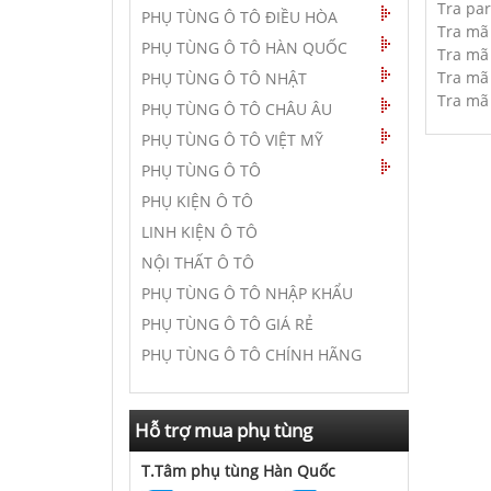
Tra pa
PHỤ TÙNG Ô TÔ ĐIỀU HÒA
Tra mã 
PHỤ TÙNG Ô TÔ HÀN QUỐC
Tra mã
Tra mã
PHỤ TÙNG Ô TÔ NHẬT
Tra mã
PHỤ TÙNG Ô TÔ CHÂU ÂU
PHỤ TÙNG Ô TÔ VIỆT MỸ
PHỤ TÙNG Ô TÔ
PHỤ KIỆN Ô TÔ
LINH KIỆN Ô TÔ
NỘI THẤT Ô TÔ
PHỤ TÙNG Ô TÔ NHẬP KHẨU
PHỤ TÙNG Ô TÔ GIÁ RẺ
PHỤ TÙNG Ô TÔ CHÍNH HÃNG
Hỗ trợ mua phụ tùng
T.Tâm phụ tùng Hàn Quốc