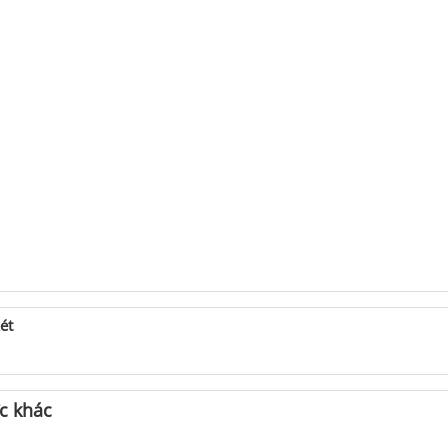
ét
ức khác