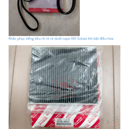
Khắc phục tiếng kêu rít rè rè dưới capo KIA Soluto khi bật điều hòa