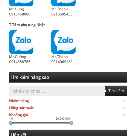
Mr.Hùng
Mr.Thành
0915468000
0913505455
T.Tâm phụ tùng Nhật
Mr.Cường
Mr.Thành
0914888785
0914069188
Tìm kiếm nâng cao
Tìm kiếm
Nhóm hàng
Hãng sản xuất
Khoảng giá
0
10,000,000
Liên kết