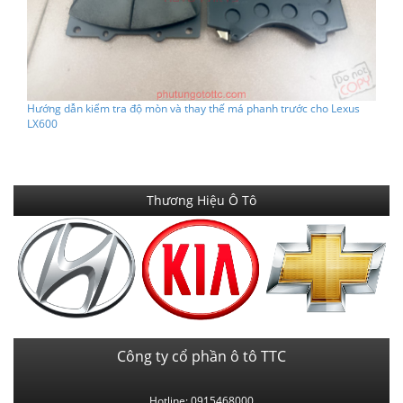
Hướng dẫn kiểm tra độ mòn và thay thế má phanh trước cho Lexus
LX600
Thương Hiệu Ô Tô
Công ty cổ phần ô tô TTC
Hotline: 0915468000