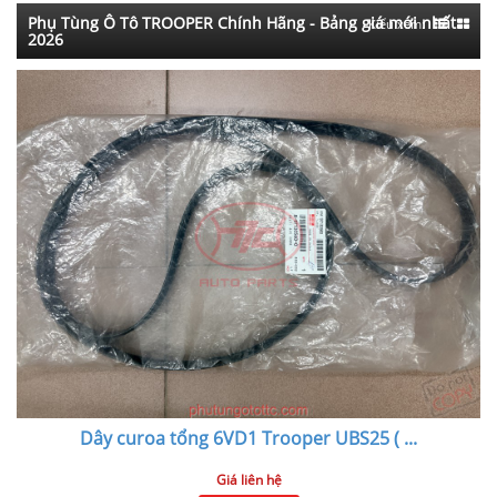
Phụ Tùng Ô Tô TROOPER Chính Hãng - Bảng giá mới nhất
Kiểu xem:
2026
Dây curoa tổng 6VD1 Trooper UBS25 (
...
Giá liên hệ