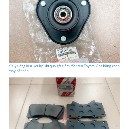
Xử lý tiếng kêu ’kẹt kịt’ khi qua gờ giảm tốc trên Toyota Vios bằng cách
thay bát bèo