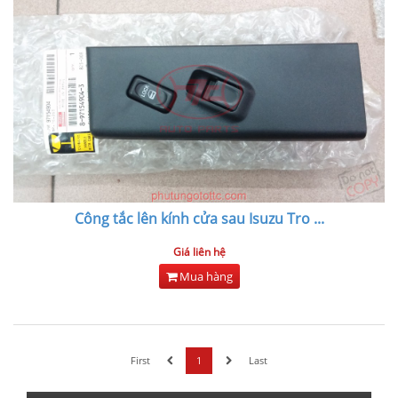
Công tắc lên kính cửa sau Isuzu Tro
...
Giá liên hệ
Mua hàng
First
1
Last