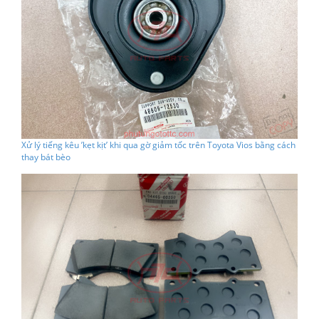
Xử lý tiếng kêu ’kẹt kịt’ khi qua gờ giảm tốc trên Toyota Vios bằng cách
thay bát bèo