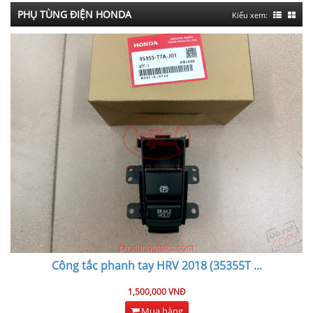
PHỤ TÙNG ĐIỆN HONDA
Kiểu xem:
Công tắc phanh tay HRV 2018 (35355T
...
1,500,000 VNĐ
Mua hàng