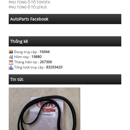
PHỤ TÙNG Ô TÔ TOYOTA
PHỤ TÙNG Ô TÔ LEXUS
AutoParts Facebook
Thống kê
Đang truy cập :
16944
Hôm nay :
19880
Tháng hiện tại :
267306
Tổng lượt truy cập :
83293420
Tin tức