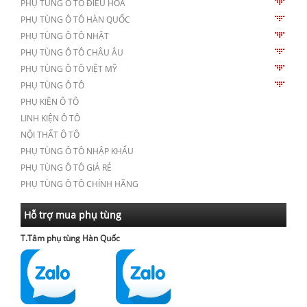
PHỤ TÙNG Ô TÔ ĐIỀU HÒA
PHỤ TÙNG Ô TÔ HÀN QUỐC
PHỤ TÙNG Ô TÔ NHẬT
PHỤ TÙNG Ô TÔ CHÂU ÂU
PHỤ TÙNG Ô TÔ VIỆT MỸ
PHỤ TÙNG Ô TÔ
PHỤ KIỆN Ô TÔ
LINH KIỆN Ô TÔ
NỘI THẤT Ô TÔ
PHỤ TÙNG Ô TÔ NHẬP KHẨU
PHỤ TÙNG Ô TÔ GIÁ RẺ
PHỤ TÙNG Ô TÔ CHÍNH HÃNG
Hỗ trợ mua phụ tùng
T.Tâm phụ tùng Hàn Quốc