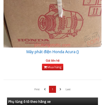
Máy phát điện Honda Acura ()
Giá liên hệ
Mua hàng
First
1
Last
Phụ tùng ô tô theo hãng xe