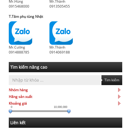
Mr.Hùng
Mr.Thành
0915468000
0913505455
T.Tâm phụ tùng Nhật
Mr.Cường
Mr.Thành
0914888785
0914069188
Tìm kiếm nâng cao
Tìm kiếm
Nhóm hàng
Hãng sản xuất
Khoảng giá
0
10,000,000
Liên kết