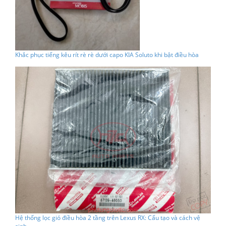
Khắc phục tiếng kêu rít rè rè dưới capo KIA Soluto khi bật điều hòa
Hệ thống lọc gió điều hòa 2 tầng trên Lexus RX: Cấu tạo và cách vệ