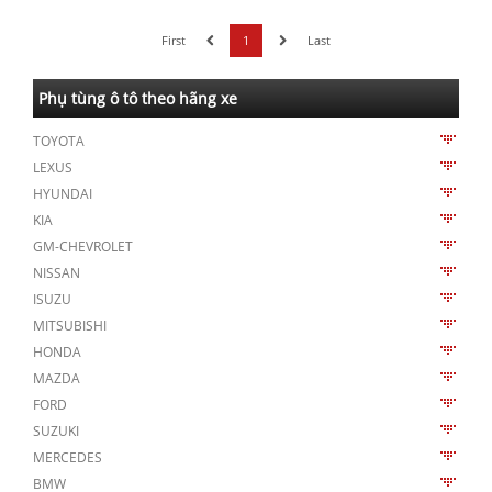
First
1
Last
Phụ tùng ô tô theo hãng xe
TOYOTA
LEXUS
HYUNDAI
KIA
GM-CHEVROLET
NISSAN
ISUZU
MITSUBISHI
HONDA
MAZDA
FORD
SUZUKI
MERCEDES
BMW