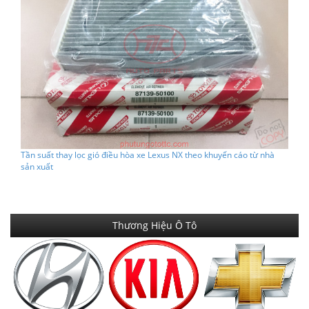
Tần suất thay lọc gió điều hòa xe Lexus NX theo khuyến cáo từ nhà
sản xuất
Thương Hiệu Ô Tô