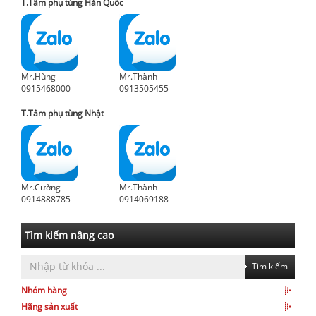
T.Tâm phụ tùng Hàn Quốc
Mr.Hùng
Mr.Thành
0915468000
0913505455
T.Tâm phụ tùng Nhật
Mr.Cường
Mr.Thành
0914888785
0914069188
Tìm kiếm nâng cao
Tìm kiếm
Nhóm hàng
Hãng sản xuất