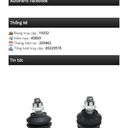
AutoParts Facebook
Thống kê
Đang truy cập :
19332
Hôm nay :
45893
Tháng hiện tại :
203462
Tổng lượt truy cập :
83229576
Tin tức