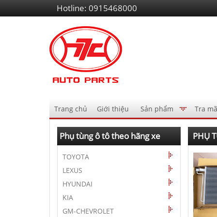
Liên
Hotline:
0915468000
hệ
Điều
Trang chủ
Giới thiệu
Sản phẩm
Tra mã
hướng
AutoPart
Phụ tùng ô tô theo hãng xe
PHỤ T
TOYOTA
LEXUS
HYUNDAI
KIA
GM-CHEVROLET