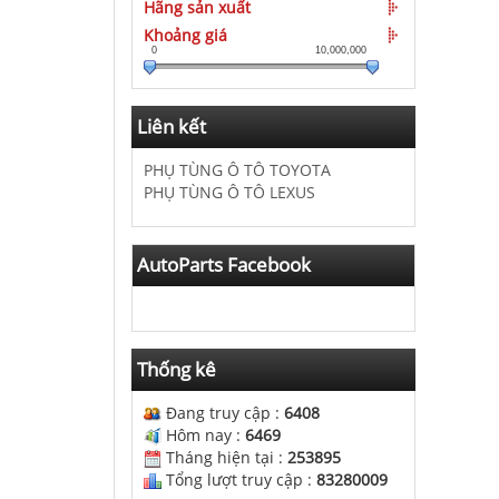
Hãng sản xuất
Khoảng giá
0
10,000,000
Liên kết
PHỤ TÙNG Ô TÔ TOYOTA
PHỤ TÙNG Ô TÔ LEXUS
AutoParts Facebook
Thống kê
Đang truy cập :
6408
Hôm nay :
6469
Tháng hiện tại :
253895
Tổng lượt truy cập :
83280009