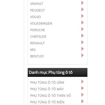
VINFAST
PEUGEOT
VOLVO
VOLKSWAGEN
PORSCHE
CHRYSLER
RENAULT
MG
BENTLEY
Danh mục Phụ tùng ô tô
PHỤ TÙNG Ô TÔ GẦM
PHỤ TÙNG Ô TÔ MÁY
PHỤ TÙNG Ô TÔ THÂN VỎ
PHỤ TÙNG Ô TÔ ĐIỆN