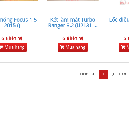
 nóng Focus 1.5
Két làm mát Turbo
Lốc điều
2015 ()
Ranger 3.2 (U2131
...
Giá liên hệ
Giá liên hệ
Gi
Mua hàng
Mua hàng
M
First
1
Last