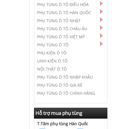
PHỤ TÙNG Ô TÔ ĐIỀU HÒA
PHỤ TÙNG Ô TÔ HÀN QUỐC
PHỤ TÙNG Ô TÔ NHẬT
PHỤ TÙNG Ô TÔ CHÂU ÂU
PHỤ TÙNG Ô TÔ VIỆT MỸ
PHỤ TÙNG Ô TÔ
PHỤ KIỆN Ô TÔ
LINH KIỆN Ô TÔ
NỘI THẤT Ô TÔ
PHỤ TÙNG Ô TÔ NHẬP KHẨU
PHỤ TÙNG Ô TÔ GIÁ RẺ
PHỤ TÙNG Ô TÔ CHÍNH HÃNG
Hỗ trợ mua phụ tùng
T.Tâm phụ tùng Hàn Quốc