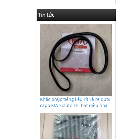
Tin tức
Khắc phục tiếng kêu rít rè rè dưới
capo KIA Soluto khi bật điều hòa