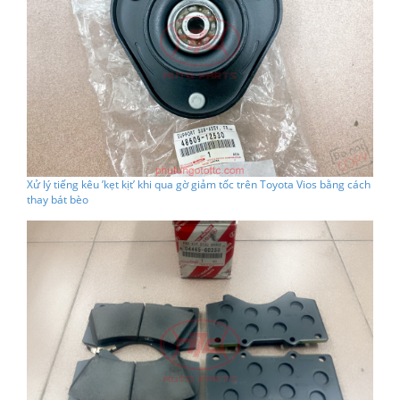
Xử lý tiếng kêu ’kẹt kịt’ khi qua gờ giảm tốc trên Toyota Vios bằng cách
thay bát bèo