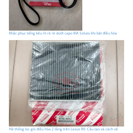
Khắc phục tiếng kêu rít rè rè dưới capo KIA Soluto khi bật điều hòa
Hệ thống lọc gió điều hòa 2 tầng trên Lexus RX: Cấu tạo và cách vệ