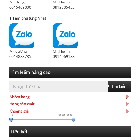
Mr.Hùng
Mr.Thành
0915468000
0913505455
T.Tâm phụ tùng Nhật
Mr.Cường
Mr.Thành
0914888785
0914069188
Tìm kiếm nâng cao
Tìm kiếm
Nhóm hàng
Hãng sản xuất
Khoảng giá
0
10,000,000
Liên kết