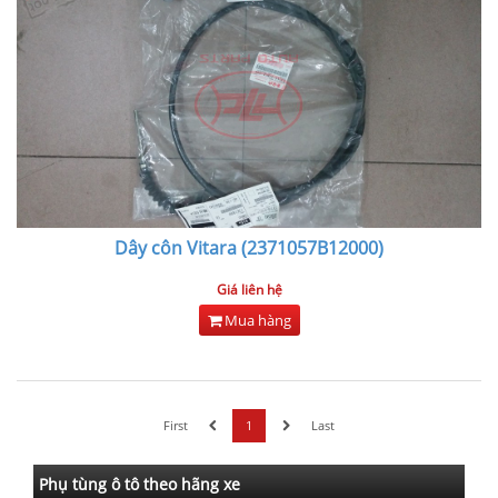
Dây côn Vitara (2371057B12000)
Giá liên hệ
Mua hàng
First
1
Last
Phụ tùng ô tô theo hãng xe