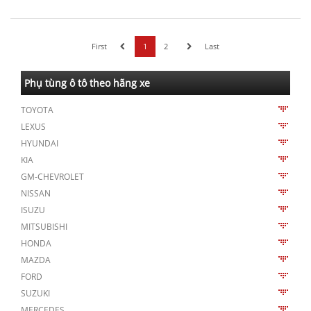
First
1
2
Last
Phụ tùng ô tô theo hãng xe
TOYOTA
LEXUS
HYUNDAI
KIA
GM-CHEVROLET
NISSAN
ISUZU
MITSUBISHI
HONDA
MAZDA
FORD
SUZUKI
MERCEDES