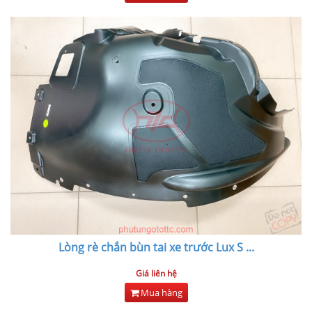
Lòng rè chắn bùn tai xe trước Lux S
...
Giá liên hệ
Mua hàng