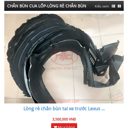
CHẮN BÙN CUA LỐP-LÒNG RÈ CHẮN BÙN
Kiểu xem:
Lòng rè chắn bùn tai xe trước Lexus
...
3,500,000 VNĐ
Mua hàng