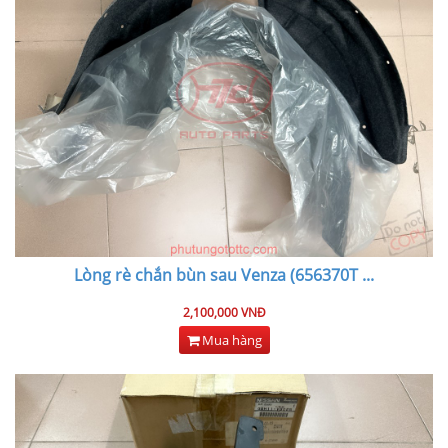
Lòng rè chắn bùn sau Venza (656370T
...
2,100,000 VNĐ
Mua hàng