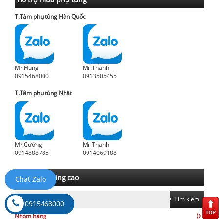
T.Tâm phụ tùng Hàn Quốc
Mr.Hùng
Mr.Thành
0915468000
0913505455
T.Tâm phụ tùng Nhật
Mr.Cường
Mr.Thành
0914888785
0914069188
Tìm kiếm nâng cao
Chat Zalo
Tìm kiếm
0915468000
Nhóm hàng