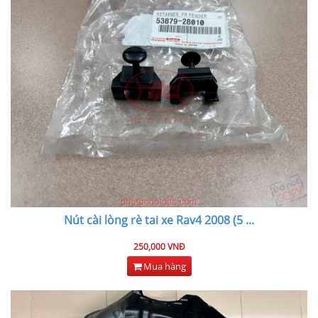
Nút cài lòng rè tai xe Rav4 2008 (5
...
250,000 VNĐ
Mua hàng