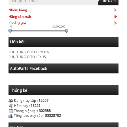
Tìm kiếm
Nhóm hàng
Hãng sản xuất
Khoảng giá
0
10,000,000
Liên kết
PHỤ TÙNG Ô TÔ TOYOTA
PHỤ TÙNG Ô TÔ LEXUS
AutoParts Facebook
Thống kê
Đang truy cập :
12557
Hôm nay :
13221
Tháng hiện tại :
302588
Tổng lượt truy cập :
83328702