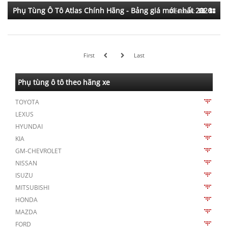
Phụ Tùng Ô Tô Atlas Chính Hãng - Bảng giá mới nhất 2026
Kiểu xem:
First
Last
Phụ tùng ô tô theo hãng xe
TOYOTA
LEXUS
HYUNDAI
KIA
GM-CHEVROLET
NISSAN
ISUZU
MITSUBISHI
HONDA
MAZDA
FORD