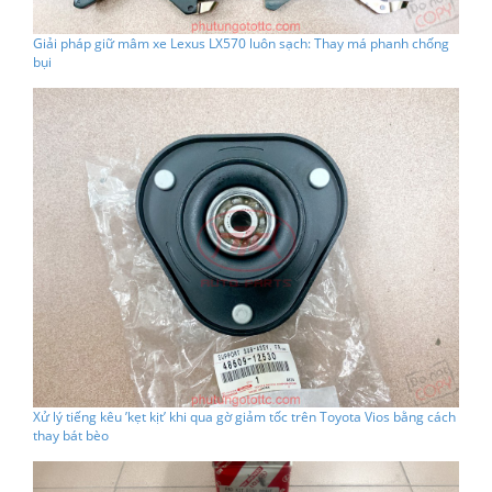
Giải pháp giữ mâm xe Lexus LX570 luôn sạch: Thay má phanh chống
bụi
Xử lý tiếng kêu ’kẹt kịt’ khi qua gờ giảm tốc trên Toyota Vios bằng cách
thay bát bèo