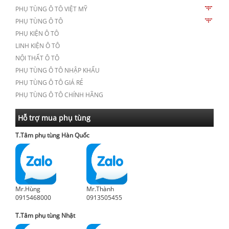
PHỤ TÙNG Ô TÔ VIỆT MỸ
PHỤ TÙNG Ô TÔ
PHỤ KIỆN Ô TÔ
LINH KIỆN Ô TÔ
NỘI THẤT Ô TÔ
PHỤ TÙNG Ô TÔ NHẬP KHẨU
PHỤ TÙNG Ô TÔ GIÁ RẺ
PHỤ TÙNG Ô TÔ CHÍNH HÃNG
Hỗ trợ mua phụ tùng
T.Tâm phụ tùng Hàn Quốc
Mr.Hùng
Mr.Thành
0915468000
0913505455
T.Tâm phụ tùng Nhật