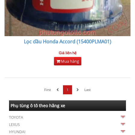
Lọc dầu Honda Accord (15400PLMA01)
Giá liên hệ
Mua hàng
First
1
Last
Phụ tùng ô tô theo hãng xe
TOYOTA
LEXUS
HYUNDAI