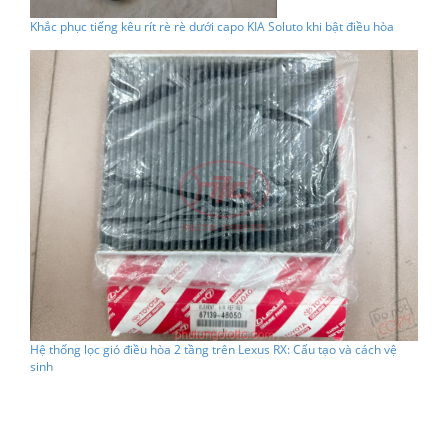
Khắc phục tiếng kêu rít rè rè dưới capo KIA Soluto khi bật điều hòa
Hệ thống lọc gió điều hòa 2 tầng trên Lexus RX: Cấu tạo và cách vệ
sinh