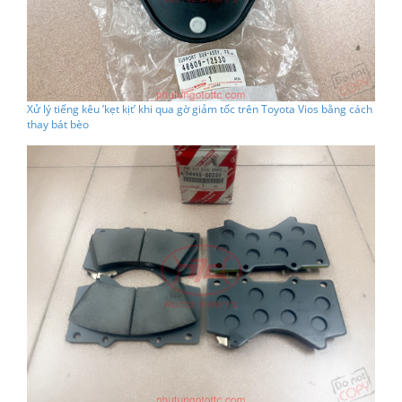
Xử lý tiếng kêu ’kẹt kịt’ khi qua gờ giảm tốc trên Toyota Vios bằng cách
thay bát bèo