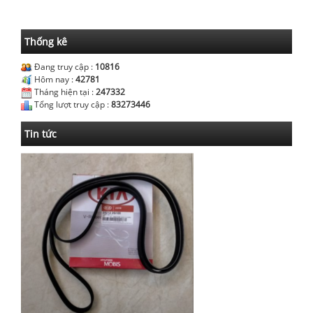
Thống kê
Đang truy cập :
10816
Hôm nay :
42781
Tháng hiện tại :
247332
Tổng lượt truy cập :
83273446
Tin tức