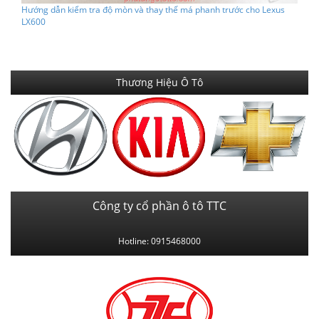
Hướng dẫn kiểm tra độ mòn và thay thế má phanh trước cho Lexus
LX600
Thương Hiệu Ô Tô
Công ty cổ phần ô tô TTC
Hotline: 0915468000