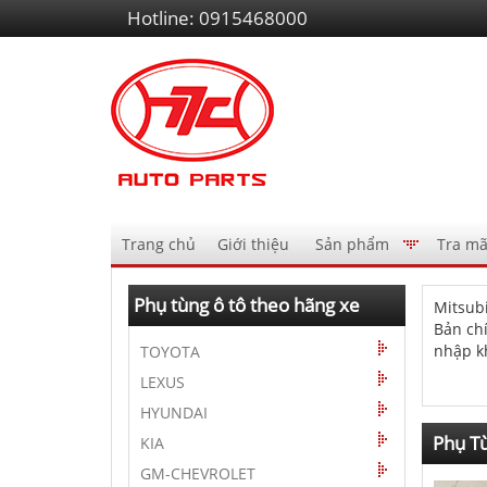
Liên
Hotline:
0915468000
hệ
Điều
Trang chủ
Giới thiệu
Sản phẩm
Tra mã
hướng
AutoPart
Phụ tùng ô tô theo hãng xe
Mitsubi
Bản chí
nhập kh
TOYOTA
Phutung
LEXUS
HYUNDAI
Phụ Tù
KIA
GM-CHEVROLET