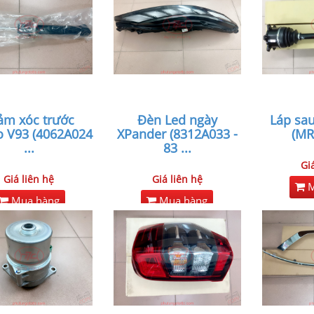
ảm xóc trước
Đèn Led ngày
Láp sau
o V93 (4062A024
XPander (8312A033 -
(MR
...
83
...
Gi
Giá liên hệ
Giá liên hệ
M
Mua hàng
Mua hàng