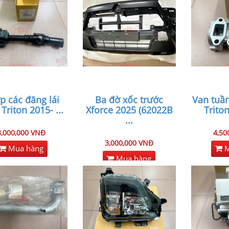
p các đăng lái
Ba đờ xốc trước
Van tuần
 Triton 2015-
...
Xforce 2025 (62022B
Trito
...
3,000,000 VNĐ
4,50
3,000,000 VNĐ
Mua hàng
M
Mua hàng