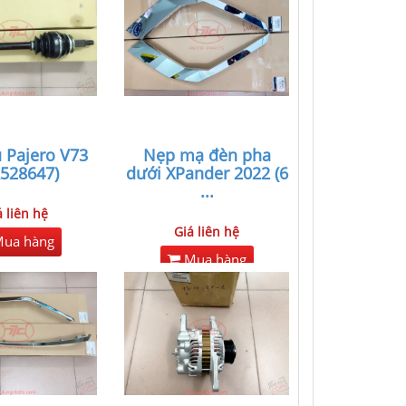
 Pajero V73
Nẹp mạ đèn pha
528647)
dưới XPander 2022 (6
...
á liên hệ
Giá liên hệ
ua hàng
Mua hàng