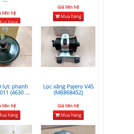
Giá liên hệ
á liên hệ
Mua hàng
ua hàng
ợ lực phanh
Lọc xăng Pajero V45
2011 (4630
...
(MB868452)
á liên hệ
Giá liên hệ
ua hàng
Mua hàng