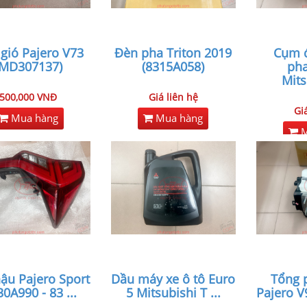
gió Pajero V73
Đèn pha Triton 2019
Cụm đ
(MD307137)
(8315A058)
ph
Mits
500,000 VNĐ
Giá liên hệ
Gi
Mua hàng
Mua hàng
M
ậu Pajero Sport
Dầu máy xe ô tô Euro
Tổng 
30A990 - 83
...
5 Mitsubishi T
...
Pajero V