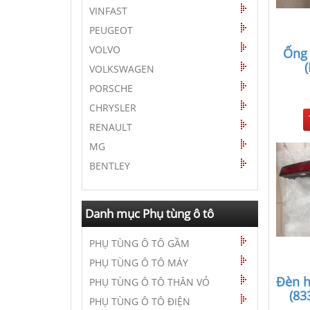
VINFAST
PEUGEOT
VOLVO
Ống 
VOLKSWAGEN
PORSCHE
CHRYSLER
RENAULT
MG
BENTLEY
Danh mục Phụ tùng ô tô
PHỤ TÙNG Ô TÔ GẦM
PHỤ TÙNG Ô TÔ MÁY
Đèn h
PHỤ TÙNG Ô TÔ THÂN VỎ
(83
PHỤ TÙNG Ô TÔ ĐIỆN