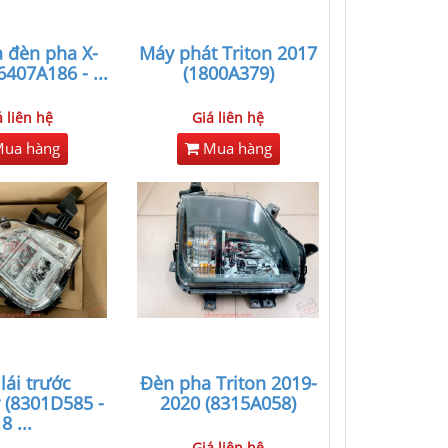
 đèn pha X-
Máy phát Triton 2017
6407A186 -
...
(1800A379)
á liên hệ
Giá liên hệ
ua hàng
Mua hàng
lái trước
Đèn pha Triton 2019-
 (8301D585 -
2020 (8315A058)
8
...
Giá liên hệ