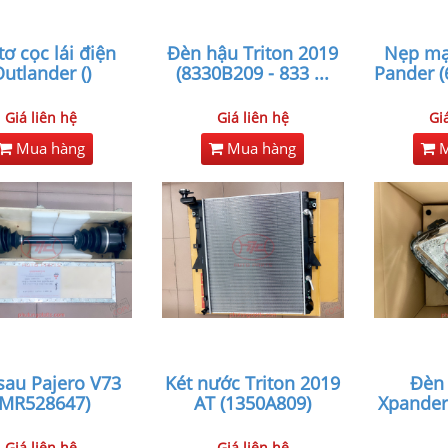
ơ cọc lái điện
Đèn hậu Triton 2019
Nẹp mạ
utlander ()
(8330B209 - 833
...
Pander (
Giá liên hệ
Giá liên hệ
Gi
Mua hàng
Mua hàng
M
sau Pajero V73
Két nước Triton 2019
Đèn 
(MR528647)
AT (1350A809)
Xpander
Giá liên hệ
Giá liên hệ