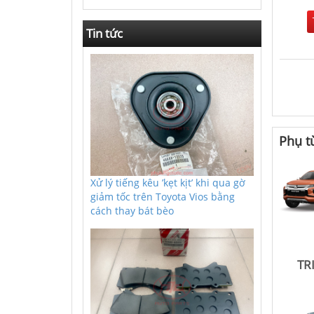
Tin tức
Phụ t
Xử lý tiếng kêu ’kẹt kịt’ khi qua gờ
giảm tốc trên Toyota Vios bằng
cách thay bát bèo
TR