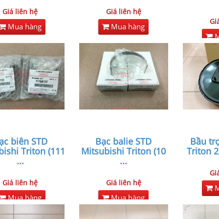
Giá liên hệ
Giá liên hệ
Gi
Mua hàng
Mua hàng
M
ạc biên STD
Bạc balie STD
Bầu tr
ishi Triton (111
Mitsubishi Triton (10
Triton 
...
...
Gi
Giá liên hệ
Giá liên hệ
M
Mua hàng
Mua hàng