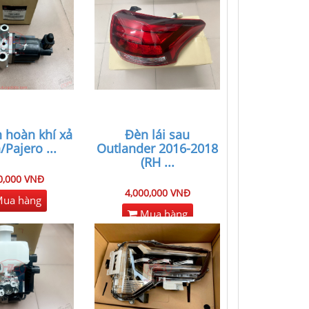
 hoàn khí xả
Đèn lái sau
n/Pajero
...
Outlander 2016-2018
(RH
...
0,000 VNĐ
4,000,000 VNĐ
ua hàng
Mua hàng