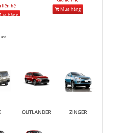
á liên hệ
Mua hàng
ua hàng
Last
E
OUTLANDER
ZINGER