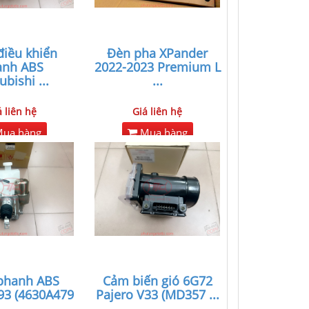
iều khiển
Đèn pha XPander
anh ABS
2022-2023 Premium L
ubishi
...
...
á liên hệ
Giá liên hệ
ua hàng
Mua hàng
phanh ABS
Cảm biến gió 6G72
93 (4630A479
Pajero V33 (MD357
...
...