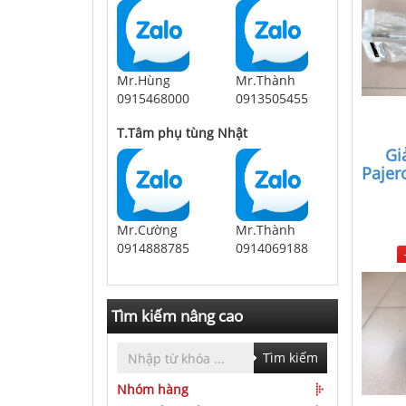
Mr.Hùng
Mr.Thành
0915468000
0913505455
T.Tâm phụ tùng Nhật
Gi
Pajer
Mr.Cường
Mr.Thành
0914888785
0914069188
Tìm kiếm nâng cao
Tìm kiếm
Nhóm hàng