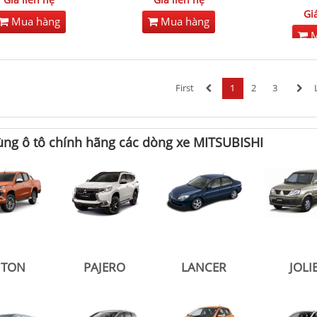
Gi
Mua hàng
Mua hàng
M
First
1
2
3
ùng ô tô chính hãng các dòng xe MITSUBISHI
ITON
PAJERO
LANCER
JOLI