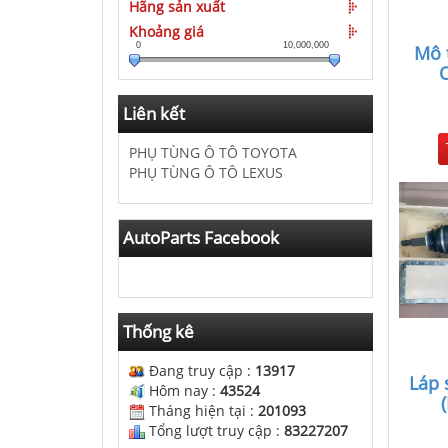
Hãng sản xuất
Khoảng giá
0
10,000,000
Mô t
O
Liên kết
PHỤ TÙNG Ô TÔ TOYOTA
PHỤ TÙNG Ô TÔ LEXUS
AutoParts Facebook
Thống kê
Đang truy cập :
13917
Láp 
Hôm nay :
43524
Tháng hiện tại :
201093
Tổng lượt truy cập :
83227207