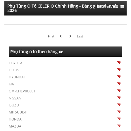
Phụ Tùng Ô Tô CELERIO Chính Hãng - Bảng giá mới nhất
Kiểu xem:
2026
First
Last
Phụ tùng ô tô theo hãng xe
TOYOTA
LEXUS
HYUNDAI
KIA
GM-CHEVROLET
NISSAN
ISUZU
MITSUBISHI
HONDA
MAZDA