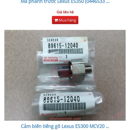
Má phanh trước Lexus ES350 (0446533
...
Giá liên hệ
Mua hàng
Cảm biến tiếng gõ Lexus ES300 MCV20
...