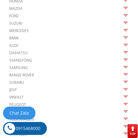
HONDA
MAZDA
FORD
SUZUKI
MERCEDES
BMW
AUDI
DAIHATSU
SSANGYONG
SAMSUNG
RANGE ROVER
SUBARU
JEEP
VINFAST
PEUGEOT
VOLVO
Chat Zalo
VOLKSWAGEN
PORSCHE
0915468000
CHRYSLER