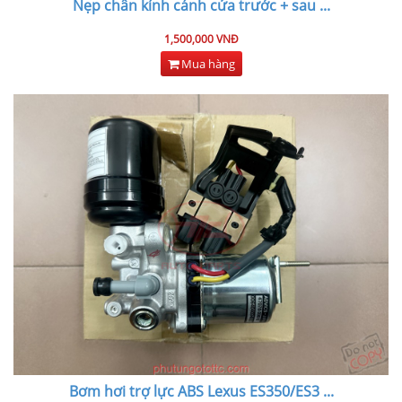
Nẹp chân kính cánh cửa trước + sau
...
1,500,000 VNĐ
Mua hàng
Bơm hơi trợ lực ABS Lexus ES350/ES3
...