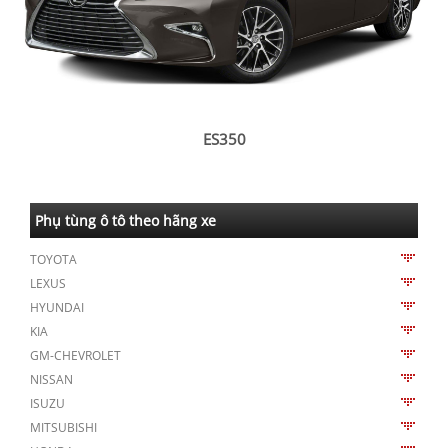
ES350
Phụ tùng ô tô theo hãng xe
TOYOTA
LEXUS
HYUNDAI
KIA
GM-CHEVROLET
NISSAN
ISUZU
MITSUBISHI