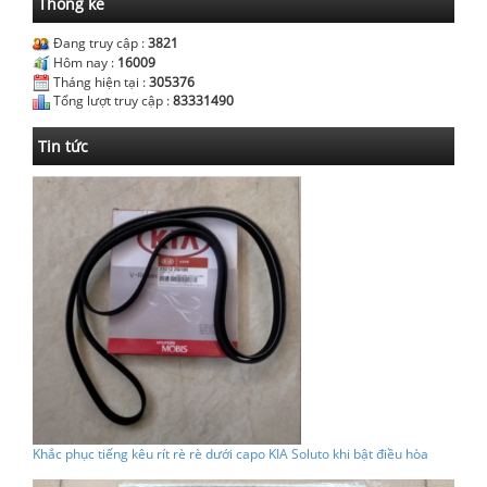
Thống kê
Đang truy cập :
3821
Hôm nay :
16009
Tháng hiện tại :
305376
Tổng lượt truy cập :
83331490
Tin tức
Khắc phục tiếng kêu rít rè rè dưới capo KIA Soluto khi bật điều hòa