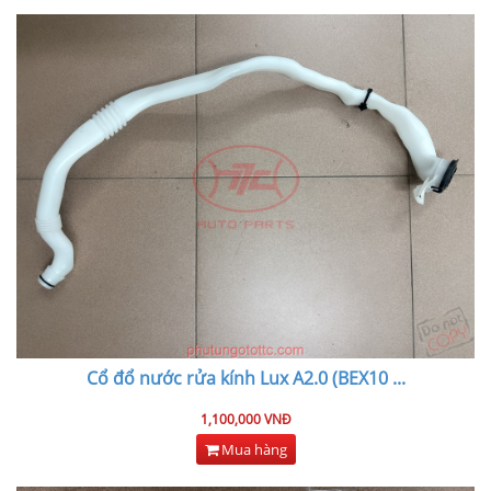
Cổ đổ nước rửa kính Lux A2.0 (BEX10
...
1,100,000 VNĐ
Mua hàng