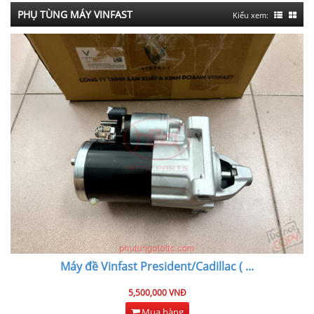
PHỤ TÙNG MÁY VINFAST
Kiểu xem:
Máy đề Vinfast President/Cadillac (
...
5,500,000 VNĐ
Mua hàng