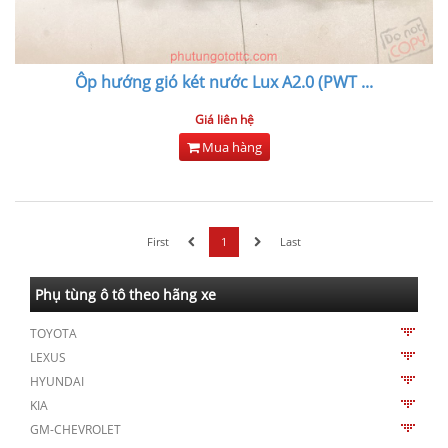
Ôp hướng gió két nước Lux A2.0 (PWT
...
Giá liên hệ
Mua hàng
First
1
Last
Phụ tùng ô tô theo hãng xe
TOYOTA
LEXUS
HYUNDAI
KIA
GM-CHEVROLET