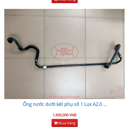
Ống nước dưới két phụ số 1 Lux A2.0
...
1,600,000 VNĐ
Mua hàng