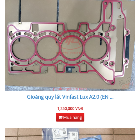
Gioăng quy lát Vinfast Lux A2.0 (EN
...
1,250,000 VNĐ
Mua hàng