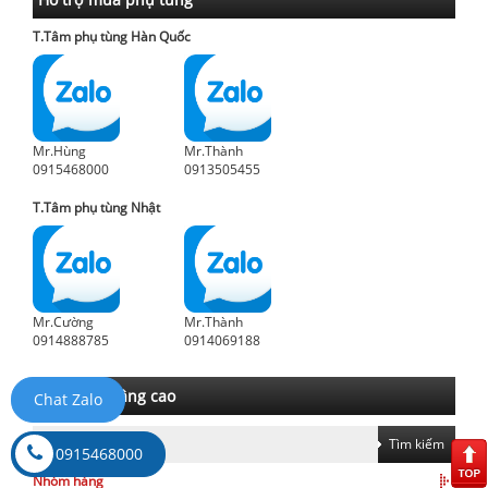
T.Tâm phụ tùng Hàn Quốc
Mr.Hùng
Mr.Thành
0915468000
0913505455
T.Tâm phụ tùng Nhật
Mr.Cường
Mr.Thành
0914888785
0914069188
Tìm kiếm nâng cao
Chat Zalo
Tìm kiếm
0915468000
Nhóm hàng