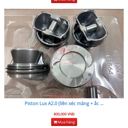
Piston Lux A2.0 (liền xéc măng + ắc
...
800,000 VNĐ
Mua hàng