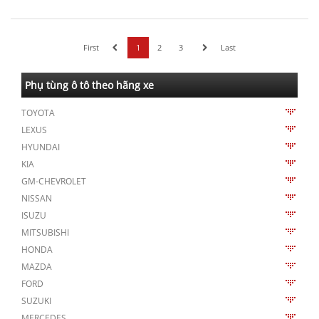
First
1
2
3
Last
Phụ tùng ô tô theo hãng xe
TOYOTA
LEXUS
HYUNDAI
KIA
GM-CHEVROLET
NISSAN
ISUZU
MITSUBISHI
HONDA
MAZDA
FORD
SUZUKI
MERCEDES