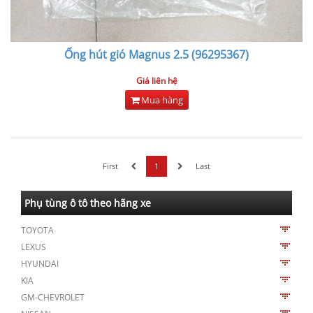
Ống hút gió Magnus 2.5 (96295367)
Giá liên hệ
Mua hàng
First
1
Last
Phụ tùng ô tô theo hãng xe
TOYOTA
LEXUS
HYUNDAI
KIA
GM-CHEVROLET