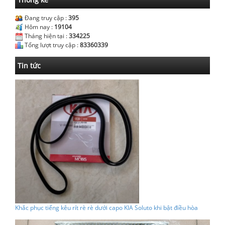
Đang truy cập :
395
Hôm nay :
19104
Tháng hiện tại :
334225
Tổng lượt truy cập :
83360339
Tin tức
Khắc phục tiếng kêu rít rè rè dưới capo KIA Soluto khi bật điều hòa