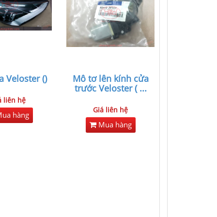
 Veloster ()
Mô tơ lên kính cửa
trước Veloster (
...
á liên hệ
Giá liên hệ
ua hàng
Mua hàng