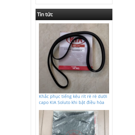
Tin tức
Khắc phục tiếng kêu rít rè rè dưới
capo KIA Soluto khi bật điều hòa