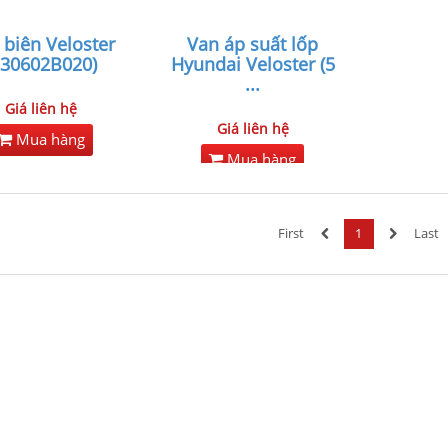
 biên Veloster
Van áp suất lốp
230602B020)
Hyundai Veloster (5
...
Giá liên hệ
Giá liên hệ
Mua hàng
Mua hàng
First
1
Last