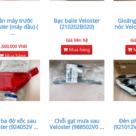
ân máy trước
Bạc balie Veloster
Gioăng
ter (máy dầu) (
(210202B020)
nóc Velo
...
Giá liên hệ
Gi
1,500,000 VNĐ
Mua hàng
M
Mua hàng
 ba đờ xốc sau
Chổi gạt mưa sau
Đèn ph
ster (924052V
...
Veloster (988502V0
...
(921012V