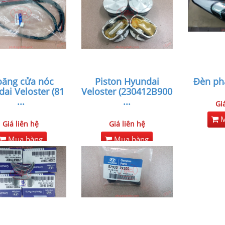
oăng cửa nóc
Piston Hyundai
Đèn pha
ai Veloster (81
Veloster (230412B900
...
...
Gi
M
Giá liên hệ
Giá liên hệ
Mua hàng
Mua hàng