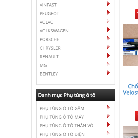
VINFAST
PEUGEOT
VOLVO
VOLKSWAGEN
PORSCHE
CHRYSLER
RENAULT
MG
BENTLEY
Chổ
Velos
Danh mục Phụ tùng ô tô
PHỤ TÙNG Ô TÔ GẦM
PHỤ TÙNG Ô TÔ MÁY
PHỤ TÙNG Ô TÔ THÂN VỎ
PHỤ TÙNG Ô TÔ ĐIỆN