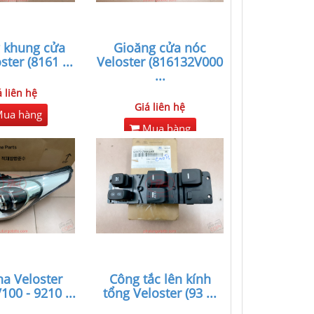
 khung cửa
Gioăng cửa nóc
ster (8161
...
Veloster (816132V000
...
á liên hệ
Giá liên hệ
ua hàng
Mua hàng
a Veloster
Công tắc lên kính
100 - 9210
...
tổng Veloster (93
...