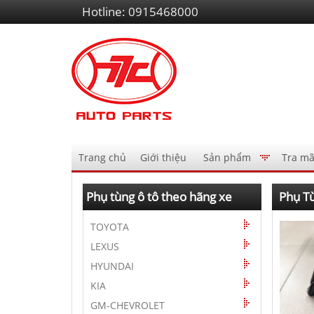
Liên
Hotline:
0915468000
hệ
Điều
Trang chủ
Giới thiệu
Sản phẩm
Tra mã
hướng
AutoPart
Phụ tùng ô tô theo hãng xe
Phụ Tù
TOYOTA
LEXUS
HYUNDAI
KIA
GM-CHEVROLET