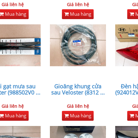
Giá liên hệ
Giá liên hệ
Gi
Mua hàng
Mua hàng
M
i gạt mưa sau
Gioăng khung cửa
Đèn hậ
ter (988502V0
...
sau Veloster (8312
...
(924012V
Giá liên hệ
Giá liên hệ
Gi
Mua hàng
Mua hàng
M