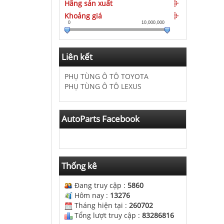
Hãng sản xuất
Khoảng giá
0
10,000,000
Liên kết
PHỤ TÙNG Ô TÔ TOYOTA
PHỤ TÙNG Ô TÔ LEXUS
AutoParts Facebook
Thống kê
Đang truy cập :
5860
Hôm nay :
13276
Tháng hiện tại :
260702
Tổng lượt truy cập :
83286816