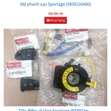
Má phanh sau Sportage (5830226A00)
Giá liên hệ
Mua hàng
Tiếp điểm vô lăng Sportage (934902m
...