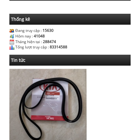
Thống kê
Đang truy cập :
15630
Hôm nay :
41048
Tháng hiện tại :
288474
Tổng lượt truy cập :
83314588
Tin tức