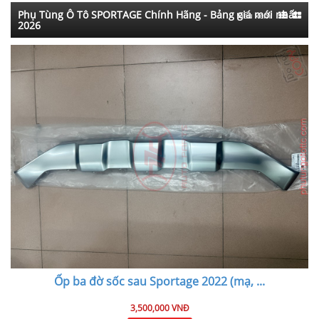
Phụ Tùng Ô Tô SPORTAGE Chính Hãng - Bảng giá mới nhất
Kiểu xem:
2026
Ốp ba đờ sốc sau Sportage 2022 (mạ,
...
3,500,000 VNĐ