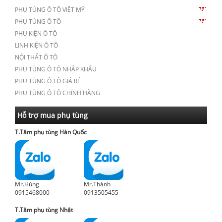
PHỤ TÙNG Ô TÔ VIỆT MỸ
PHỤ TÙNG Ô TÔ
PHỤ KIỆN Ô TÔ
LINH KIỆN Ô TÔ
NỘI THẤT Ô TÔ
PHỤ TÙNG Ô TÔ NHẬP KHẨU
PHỤ TÙNG Ô TÔ GIÁ RẺ
PHỤ TÙNG Ô TÔ CHÍNH HÃNG
Hỗ trợ mua phụ tùng
T.Tâm phụ tùng Hàn Quốc
Mr.Hùng
Mr.Thành
0915468000
0913505455
T.Tâm phụ tùng Nhật