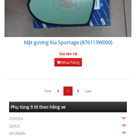
Mặt gương Kia Sportage (876113W000)
Giá liên hệ
Mua hàng
First
1
Last
Phụ tùng ô tô theo hãng xe
TOYOTA
LEXUS
HYUNDAI