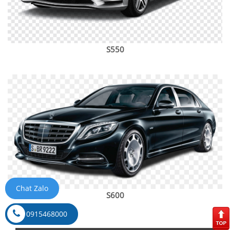
S550
Chat Zalo
S600
0915468000