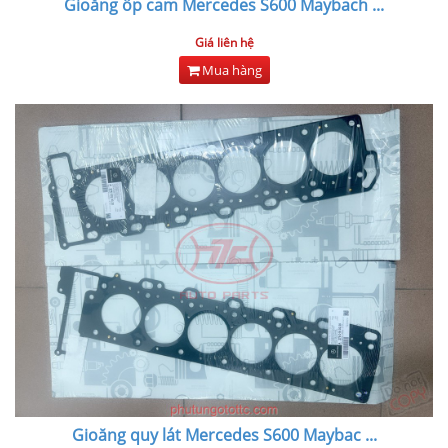
Gioăng ốp cam Mercedes S600 Maybach
...
Giá liên hệ
Mua hàng
Gioăng quy lát Mercedes S600 Maybac
...