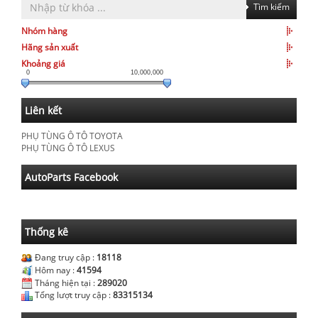
Tìm kiếm
Nhóm hàng
Hãng sản xuất
Khoảng giá
0
10,000,000
Liên kết
PHỤ TÙNG Ô TÔ TOYOTA
PHỤ TÙNG Ô TÔ LEXUS
AutoParts Facebook
Thống kê
Đang truy cập :
18118
Hôm nay :
41594
Tháng hiện tại :
289020
Tổng lượt truy cập :
83315134