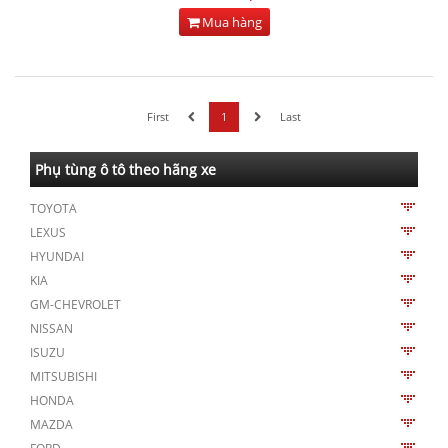
Mua hàng
First
1
Last
Phụ tùng ô tô theo hãng xe
TOYOTA
LEXUS
HYUNDAI
KIA
GM-CHEVROLET
NISSAN
ISUZU
MITSUBISHI
HONDA
MAZDA