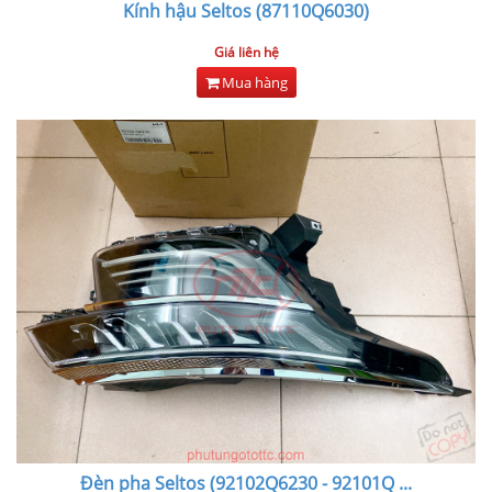
Kính hậu Seltos (87110Q6030)
Giá liên hệ
Mua hàng
Đèn pha Seltos (92102Q6230 - 92101Q
...