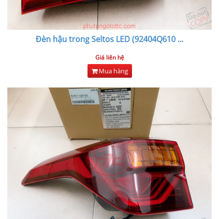
Đèn hậu trong Seltos LED (92404Q610
...
Giá liên hệ
Mua hàng