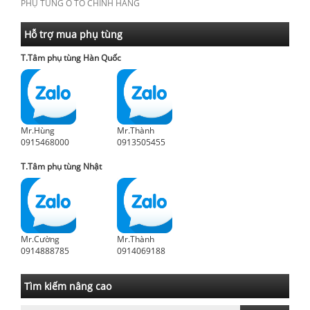
PHỤ TÙNG Ô TÔ CHÍNH HÃNG
Hỗ trợ mua phụ tùng
T.Tâm phụ tùng Hàn Quốc
Mr.Hùng
Mr.Thành
0915468000
0913505455
T.Tâm phụ tùng Nhật
Mr.Cường
Mr.Thành
0914888785
0914069188
Tìm kiếm nâng cao