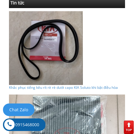
Tin tức
Khắc phục tiếng kêu rít rè rè dưới capo KIA Soluto khi bật điều hòa
Chat Zalo
0915468000