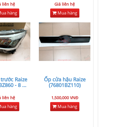
á liên hệ
Giá liên hệ
ua hàng
Mua hàng
 trước Raize
Ốp cửa hậu Raize
BZ860 - 8
...
(76801BZ110)
á liên hệ
1,500,000 VNĐ
ua hàng
Mua hàng