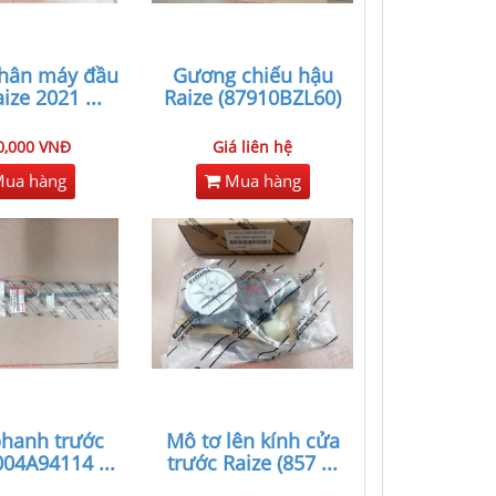
chân máy đầu
Gương chiếu hậu
ize 2021
...
Raize (87910BZL60)
0,000 VNĐ
Giá liên hệ
ua hàng
Mua hàng
phanh trước
Mô tơ lên kính cửa
9004A94114
...
trước Raize (857
...