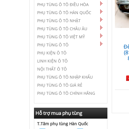
PHỤ TÙNG Ô TÔ ĐIỀU HÒA
PHỤ TÙNG Ô TÔ HÀN QUỐC
PHỤ TÙNG Ô TÔ NHẬT
PHỤ TÙNG Ô TÔ CHÂU ÂU
PHỤ TÙNG Ô TÔ VIỆT MỸ
PHỤ TÙNG Ô TÔ
Đè
(
PHỤ KIỆN Ô TÔ
LINH KIỆN Ô TÔ
NỘI THẤT Ô TÔ
PHỤ TÙNG Ô TÔ NHẬP KHẨU
PHỤ TÙNG Ô TÔ GIÁ RẺ
PHỤ TÙNG Ô TÔ CHÍNH HÃNG
Hỗ trợ mua phụ tùng
T.Tâm phụ tùng Hàn Quốc