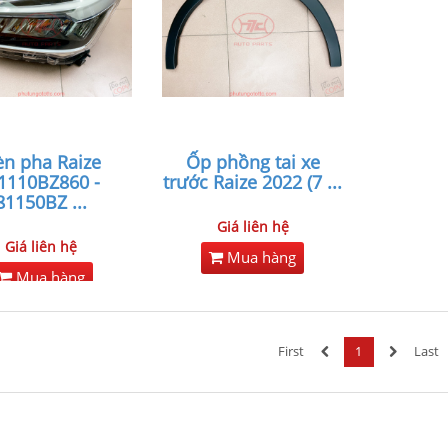
n pha Raize
Ốp phồng tai xe
81110BZ860 -
trước Raize 2022 (7
...
81150BZ
...
Giá liên hệ
Giá liên hệ
Mua hàng
Mua hàng
First
1
Last