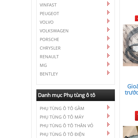
VINFAST
PEUGEOT
VOLVO
VOLKSWAGEN
PORSCHE
CHRYSLER
RENAULT
MG
BENTLEY
Gio
trước
Danh mục Phụ tùng ô tô
PHỤ TÙNG Ô TÔ GẦM
PHỤ TÙNG Ô TÔ MÁY
PHỤ TÙNG Ô TÔ THÂN VỎ
PHỤ TÙNG Ô TÔ ĐIỆN