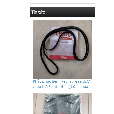
Tin tức
Khắc phục tiếng kêu rít rè rè dưới
capo KIA Soluto khi bật điều hòa