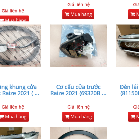
Giá liên hệ
Gi
Giá liên hệ
Mua hàng
M
Mua hàng
ăng khung cửa
Cơ cấu cửa trước
Đèn lái
 Raize 2021 (
...
Raize 2021 (69320B
...
(81150
Giá liên hệ
Giá liên hệ
Gi
Mua hàng
Mua hàng
M