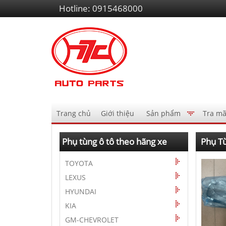
Liên
Hotline:
0915468000
hệ
Điều
Trang chủ
Giới thiệu
Sản phẩm
Tra mã
hướng
AutoPart
Phụ tùng ô tô theo hãng xe
Phụ Tù
TOYOTA
LEXUS
HYUNDAI
KIA
GM-CHEVROLET