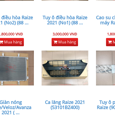
 điều hòa Raize
Tuy ô điều hòa Raize
Cao su 
1 (No2) (88
...
2021 (No1) (88
...
máy Ra
1,800,000 VNĐ
3,000,000 VNĐ
1,80
Mua hàng
Mua hàng
M
Giàn nóng
Ca lăng Raize 2021
Tuy ô 
e/Veloz/Avanza
(53101BZ400)
Raize (
2021 (
...