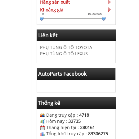
Hãng sản xuất
Khoảng giá
0
10,000,000
Liên kết
PHỤ TÙNG Ô TÔ TOYOTA
PHỤ TÙNG Ô TÔ LEXUS
AutoParts Facebook
Thống kê
Đang truy cập :
4718
Hôm nay :
32735
Tháng hiện tại :
280161
Tổng lượt truy cập :
83306275