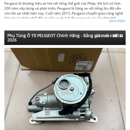
Peugeot là thương hiệu xe hơi nổi tiếng thế giới của Pháp. Với lịch sử hơn
200 năm xây dựng và phát triển, Peugeot là hãng xe nổi tiếng lâu đời vẫn
còn tồn tại nhất hiện nay. Cuối năm 2013, Peugeot chuyển giao công nghệ
lắp ráp và phân phối độc quyền xe du lịch Peugeot vào tay Trường Hải
Xem thêm
(Thaco). Hiện tại, Peugeot phân phối tại nước ta với 4 dòng sản phẩm, bao
gồm Peugeot 508, Peugeot 3008, Peugeot 5008 và Peugeot Traveller. Phụ
tùng ô tô TTC cung cấp các sản phẩm phụ tùng ô tô Peugeot mới, chính
Phụ Tùng Ô Tô PEUGEOT Chính Hãng - Bảng giá mới nhất
Kiểu xem:
hãng với mức giá tốt nhất hiện nay.
2026