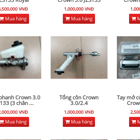
4,500,000 VNĐ
1,000,000 VNĐ
1,00
Mua hàng
Mua hàng
M
phanh Crown 3.0
Tổng côn Crown
Tay mở c
133 (3 chân
...
3.0/2.4
Crown
2,000,000 VNĐ
1,000,000 VNĐ
2,50
Mua hàng
Mua hàng
M