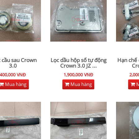
 cầu sau Crown
Lọc dầu hộp số tự động
Hạn chế 
3.0
Crown 3.0 JZ
...
Cr
400,000 VNĐ
1,900,000 VNĐ
2,00
Mua hàng
Mua hàng
M