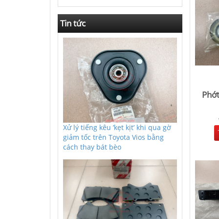
Tin tức
Phớt
Xử lý tiếng kêu ’kẹt kịt’ khi qua gờ
giảm tốc trên Toyota Vios bằng
cách thay bát bèo