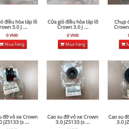
ó điều hòa táp lô
Cửa gió điều hòa táp lô
Chụp 
rown 3.0 J
...
Crown 3.0 J
...
Crown 
0 VNĐ
0 VNĐ
Mua hàng
Mua hàng
M
u đỡ vỏ xe Crown
Cao su đỡ vỏ xe Crown
Cao su đ
0 JZS133 (s
...
3.0 JZS133 (s
...
3.0 J