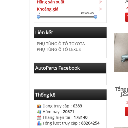
Hãng sản xuất
Khoảng giá
0
10,000,000
Liên kết
PHỤ TÙNG Ô TÔ TOYOTA
PHỤ TÙNG Ô TÔ LEXUS
AutoParts Facebook
Tổng 
JZS
Thống kê
Đang truy cập :
6383
Hôm nay :
20571
Tháng hiện tại :
178140
Tổng lượt truy cập :
83204254