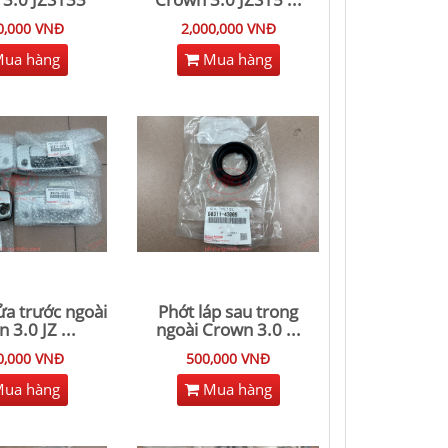
0,000 VNĐ
2,000,000 VNĐ
ua hàng
Mua hàng
ửa trước ngoài
Phớt láp sau trong
 3.0 JZ
...
ngoài Crown 3.0
...
0,000 VNĐ
500,000 VNĐ
ua hàng
Mua hàng