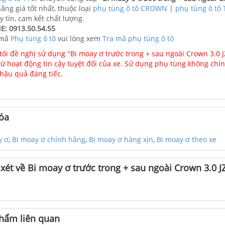
ãng giá tốt nhất, thuộc loại
phụ tùng ô tô CROWN
|
phụ tùng ô tô
y tín, cam kết chất lượng.
E: 0913.50.54.55
 mã
Phụ tùng ô tô
vui lòng xem
Tra mã phụ tùng ô tô
ôi đề nghị sử dụng "Bi moay ơ trước trong + sau ngoài Crown 3.0
 từ hoạt động tin cậy tuyệt đối của xe. Sử dụng phụ tùng không chí
hậu quả đáng tiếc.
óa
y ơ
,
Bi moay ơ chính hãng
,
Bi moay ơ hàng xịn
,
Bi moay ơ theo xe
xét về Bi moay ơ trước trong + sau ngoài Crown 3.0 J
hẩm liên quan