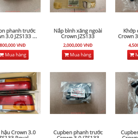
ton phanh trước
Nắp bình xăng ngoài
Khớp c
n 3.0 JZS133
...
Crown JZS133
Crown 3
800,000 VNĐ
2,000,000 VNĐ
4,50
Mua hàng
Mua hàng
M
 hậu Crown 3.0
Cupben phanh trước
Cupben
ZS133 Royal
Crown 3.0 JZS133
Crown 