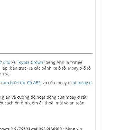
 ô tô
xe
Toyota Crown
(tiếng Anh là "wheel
láp (bán trục) ra các bánh xe ô tô. Moay ơ ô tô
nh xe.
:
cảm biến tốc độ ABS
, vỏ của moay ơ,
bi moay ơ
,
ời gian và cường độ hoạt động của moay ơ rất
ột cách ổn định, êm ái, thoải mái và an toàn
Crown 3.0 JZS133 mã 9036834083
" hàng xịn,