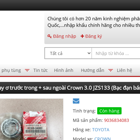
Chúng tôi có hơn 20 năm kinh nghiệm phân
Quốc,...nhập khẩu chính hãng cho nhiều thư
Đăng nhập
Đăng ký
 phụ tùng
Tin tức
Hình ảnh
Hướng dẫn
Liên hệ
y ơ trước trong + sau ngoài Crown 3.0 JZS133 (Bạc đạn b
Tình trạng:
Còn hàng
Mã sản phẩm:
9036834083
Hãng xe:
TOYOTA
Model xe:
CROWN