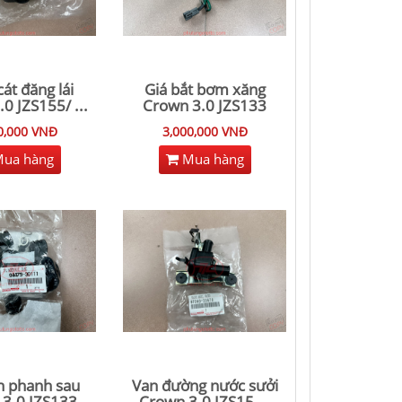
át đăng lái
Giá bắt bơm xăng
.0 JZS155/
...
Crown 3.0 JZS133
0,000 VNĐ
3,000,000 VNĐ
ua hàng
Mua hàng
 phanh sau
Van đường nước sưởi
3.0 JZS133
Crown 3.0 JZS15
...