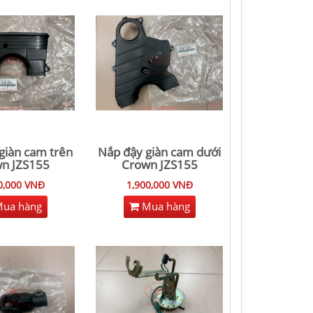
giàn cam trên
Nắp đậy giàn cam dưới
n JZS155
Crown JZS155
0,000 VNĐ
1,900,000 VNĐ
ua hàng
Mua hàng