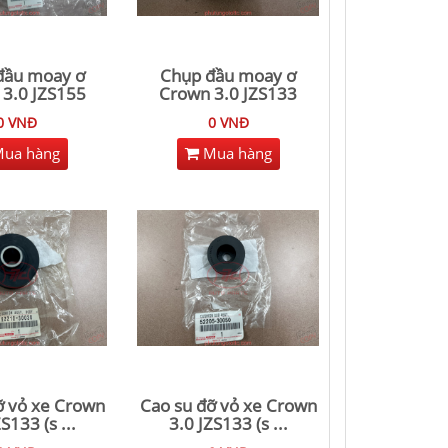
đầu moay ơ
Chụp đầu moay ơ
3.0 JZS155
Crown 3.0 JZS133
0 VNĐ
0 VNĐ
ua hàng
Mua hàng
ỡ vỏ xe Crown
Cao su đỡ vỏ xe Crown
ZS133 (s
...
3.0 JZS133 (s
...