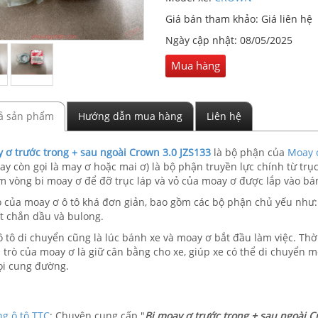
Giá bán tham khảo: Giá liên hệ
Ngày cập nhật:
08/05/2025
Mua hàng
ả sản phẩm
Hướng dẫn mua hàng
Liên hệ
 ơ trước trong + sau ngoài Crown 3.0 JZS133
là bộ phận của
Moay ơ
ay còn gọi là may ơ hoặc mai ơ) là bộ phận truyền lực chính từ trục 
 vòng bi moay ơ để đỡ trục láp và vỏ của moay ơ được lắp vào bá
o của moay ơ ô tô khá đơn giản, bao gồm các bộ phận chủ yếu như
ớt chắn dầu và bulong.
ô tô di chuyển cũng là lúc bánh xe và moay ơ bắt đầu làm việc. Th
i trò của moay ơ là giữ cân bằng cho xe, giúp xe có thể di chuyển m
ọi cung đường.
g ô tô TTC
: Chuyên cung cấp "
Bi moay ơ trước trong + sau ngoài 