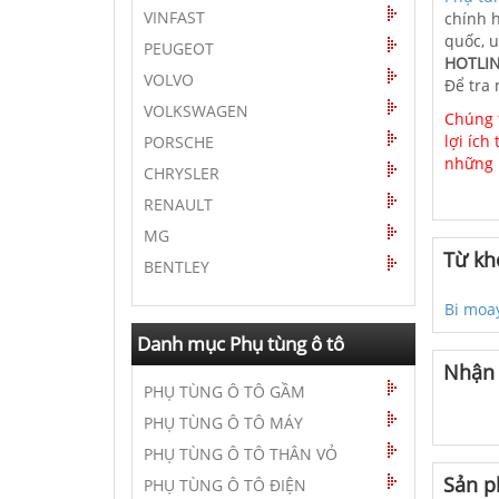
VINFAST
chính h
quốc, u
PEUGEOT
HOTLIN
VOLVO
Để tra
VOLKSWAGEN
Chúng t
lợi ích
PORSCHE
những 
CHRYSLER
RENAULT
MG
Từ kh
BENTLEY
Bi moa
Danh mục Phụ tùng ô tô
Nhận 
PHỤ TÙNG Ô TÔ GẦM
PHỤ TÙNG Ô TÔ MÁY
PHỤ TÙNG Ô TÔ THÂN VỎ
Sản p
PHỤ TÙNG Ô TÔ ĐIỆN