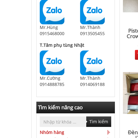
Mr.Hùng
Mr.Thành
Pis
0915468000
0913505455
Crow
T.Tâm phụ tùng Nhật
Mr.Cường
Mr.Thành
0914888785
0914069188
Tìm kiếm nâng cao
Tìm kiếm
Đèn
Nhóm hàng
J