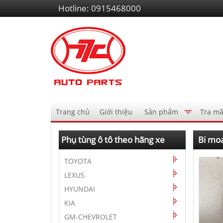
Liên
Hotline:
0915468000
hệ
Điều
Trang chủ
Giới thiệu
Sản phẩm
Tra mã
hướng
AutoPart
Phụ tùng ô tô theo hãng xe
Bi moa
TOYOTA
LEXUS
HYUNDAI
KIA
GM-CHEVROLET