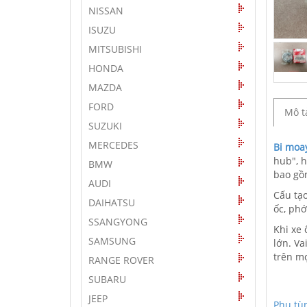
NISSAN
ISUZU
MITSUBISHI
HONDA
MAZDA
FORD
Mô t
SUZUKI
MERCEDES
Bi moay
hub", h
BMW
bao gồm
AUDI
Cấu tạ
DAIHATSU
ốc, ph
SSANGYONG
Khi xe 
SAMSUNG
lớn. Va
trên m
RANGE ROVER
SUBARU
JEEP
Phụ tùn