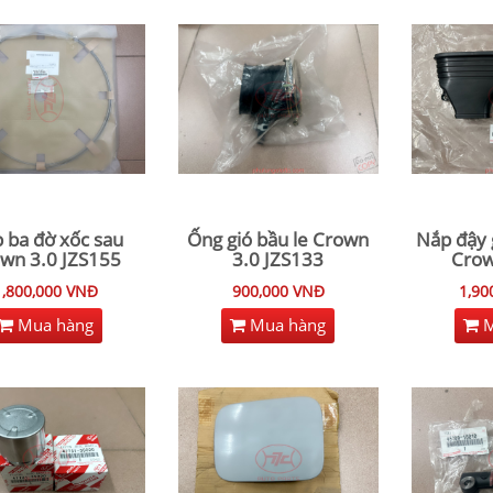
 ba đờ xốc sau
Ống gió bầu le Crown
Nắp đậy 
wn 3.0 JZS155
3.0 JZS133
Crow
1,800,000 VNĐ
900,000 VNĐ
1,90
Mua hàng
Mua hàng
M