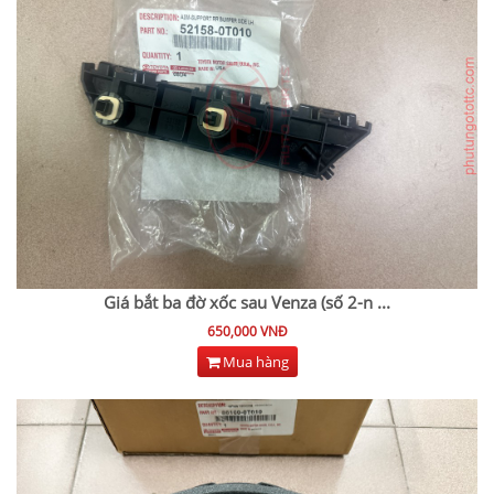
Giá bắt ba đờ xốc sau Venza (số 2-n
...
650,000 VNĐ
Mua hàng