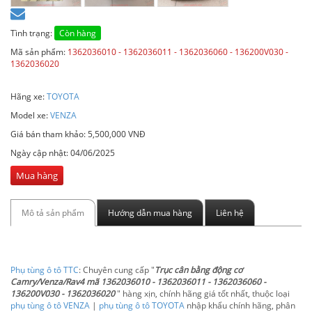
Tình trạng:
Còn hàng
Mã sản phẩm:
1362036010 - 1362036011 - 1362036060 - 136200V030 -
1362036020
Hãng xe:
TOYOTA
Model xe:
VENZA
Giá bán tham khảo: 5,500,000 VNĐ
Ngày cập nhật:
04/06/2025
Mua hàng
Mô tả sản phẩm
Hướng dẫn mua hàng
Liên hệ
Phụ tùng ô tô TTC
: Chuyên cung cấp "
Trục cân bằng động cơ
Camry/Venza/Rav4 mã 1362036010 - 1362036011 - 1362036060 -
136200V030 - 1362036020
" hàng xịn, chính hãng giá tốt nhất, thuộc loại
phụ tùng ô tô VENZA
|
phụ tùng ô tô TOYOTA
nhập khẩu chính hãng, phân