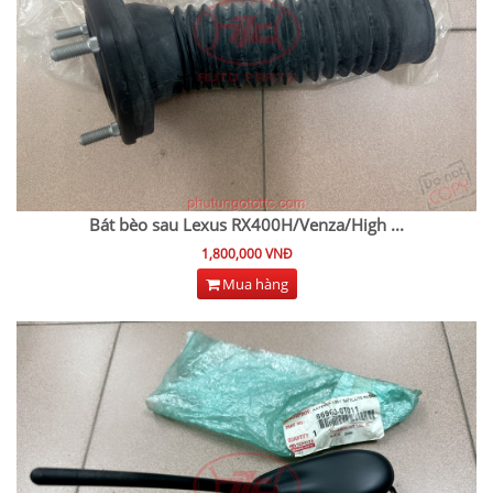
Bát bèo sau Lexus RX400H/Venza/High
...
1,800,000 VNĐ
Mua hàng