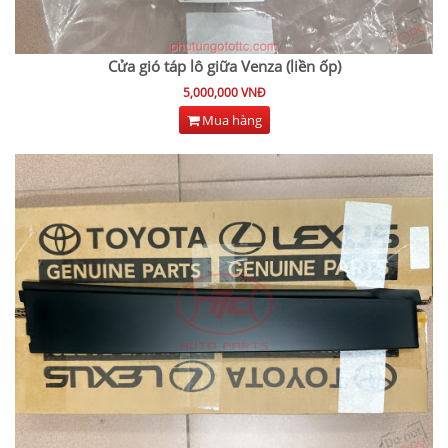
Cửa gió táp lô giữa Venza (liền ốp)
5,000,000 VNĐ
Mua hàng