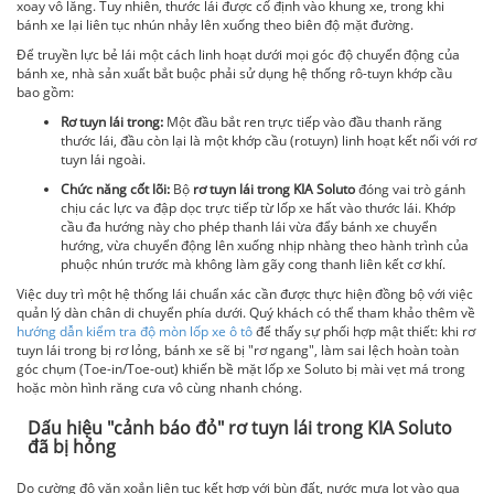
xoay vô lăng. Tuy nhiên, thước lái được cố định vào khung xe, trong khi
bánh xe lại liên tục nhún nhảy lên xuống theo biên độ mặt đường.
Để truyền lực bẻ lái một cách linh hoạt dưới mọi góc độ chuyển động của
bánh xe, nhà sản xuất bắt buộc phải sử dụng hệ thống rô-tuyn khớp cầu
bao gồm:
Rơ tuyn lái trong:
Một đầu bắt ren trực tiếp vào đầu thanh răng
thước lái, đầu còn lại là một khớp cầu (rotuyn) linh hoạt kết nối với rơ
tuyn lái ngoài.
Chức năng cốt lõi:
Bộ
rơ tuyn lái trong KIA Soluto
đóng vai trò gánh
chịu các lực va đập dọc trực tiếp từ lốp xe hất vào thước lái. Khớp
cầu đa hướng này cho phép thanh lái vừa đẩy bánh xe chuyển
hướng, vừa chuyển động lên xuống nhịp nhàng theo hành trình của
phuộc nhún trước mà không làm gãy cong thanh liên kết cơ khí.
Việc duy trì một hệ thống lái chuẩn xác cần được thực hiện đồng bộ với việc
quản lý dàn chân di chuyển phía dưới. Quý khách có thể tham khảo thêm về
hướng dẫn kiểm tra độ mòn lốp xe ô tô
để thấy sự phối hợp mật thiết: khi rơ
tuyn lái trong bị rơ lỏng, bánh xe sẽ bị "rơ ngang", làm sai lệch hoàn toàn
góc chụm (Toe-in/Toe-out) khiến bề mặt lốp xe Soluto bị mài vẹt má trong
hoặc mòn hình răng cưa vô cùng nhanh chóng.
Dấu hiệu "cảnh báo đỏ" rơ tuyn lái trong KIA Soluto
đã bị hỏng
Do cường độ vặn xoắn liên tục kết hợp với bùn đất, nước mưa lọt vào qua