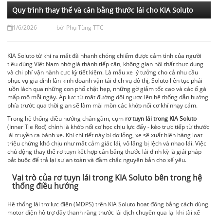
Quy trình thay thế và cân bằng thước lái cho KIA Soluto
1/6/2026
bởi
Phụ Tùng TTC
KIA Soluto từ khi ra mắt đã nhanh chóng chiếm được cảm tình của người
tiêu dùng Việt Nam nhờ giá thành tiếp cận, không gian nội thất thực dụng
và chi phí vận hành cực kỳ tiết kiệm. Là mẫu xe lý tưởng cho cả nhu cầu
phục vụ gia đình lẫn kinh doanh vận tải dịch vụ đô thị, Soluto liên tục phải
luồn lách qua những con phố chật hẹp, những gờ giảm tốc cao và các ổ gà
mấp mô mỗi ngày. Áp lực từ mặt đường dội ngược lên hệ thống dẫn hướng
phía trước qua thời gian sẽ làm mài mòn các khớp nối cơ khí nhạy cảm.
Trong hệ thống điều hướng chân gầm, cụm
rơ tuyn lái trong KIA Soluto
(Inner Tie Rod) chính là khớp nối cơ học chịu lực đẩy - kéo trực tiếp từ thước
lái truyền ra bánh xe. Khi chi tiết này bị dơ lỏng, xe sẽ xuất hiện hàng loạt
triệu chứng khó chịu như mất cảm giác lái, vô lăng bị lệch và nhao lái. Việc
chủ động thay thế rơ tuyn kết hợp cân bằng thước lái định kỳ là giải pháp
bắt buộc để trả lại sự an toàn và đầm chắc nguyên bản cho xế yêu.
Vai trò của rơ tuyn lái trong KIA Soluto bên trong hệ
thống điều hướng
Hệ thống lái trợ lực điện (MDPS) trên KIA Soluto hoạt động bằng cách dùng
motor điện hỗ trợ đẩy thanh răng thước lái dịch chuyển qua lại khi tài xế