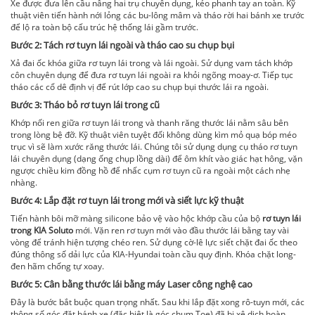
Xe được đưa lên cầu nâng hai trụ chuyên dụng, kéo phanh tay an toàn. Kỹ
thuật viên tiến hành nới lỏng các bu-lông mâm và tháo rời hai bánh xe trước
để lộ ra toàn bộ cấu trúc hệ thống lái gầm trước.
Bước 2: Tách rơ tuyn lái ngoài và tháo cao su chụp bụi
Xả đai ốc khóa giữa rơ tuyn lái trong và lái ngoài. Sử dụng vam tách khớp
côn chuyên dụng để đưa rơ tuyn lái ngoài ra khỏi ngõng moay-ơ. Tiếp tục
tháo các cổ dê định vị để rút lớp cao su chụp bụi thước lái ra ngoài.
Bước 3: Tháo bỏ rơ tuyn lái trong cũ
Khớp nối ren giữa rơ tuyn lái trong và thanh răng thước lái nằm sâu bên
trong lòng bệ đỡ. Kỹ thuật viên tuyệt đối không dùng kìm mỏ quạ bóp méo
trục vì sẽ làm xước răng thước lái. Chúng tôi sử dụng dụng cụ tháo rơ tuyn
lái chuyên dụng (dạng ống chụp lồng dài) để ôm khít vào giác hạt hông, vặn
ngược chiều kim đồng hồ để nhấc cụm rơ tuyn cũ ra ngoài một cách nhẹ
nhàng.
Bước 4: Lắp đặt rơ tuyn lái trong mới và siết lực kỹ thuật
Tiến hành bôi mỡ màng silicone bảo vệ vào hộc khớp cầu của bộ
rơ tuyn lái
trong KIA Soluto
mới. Vặn ren rơ tuyn mới vào đầu thước lái bằng tay vài
vòng để tránh hiện tượng chéo ren. Sử dụng cờ-lê lực siết chặt đai ốc theo
đúng thông số dải lực của KIA-Hyundai toàn cầu quy định. Khóa chặt long-
đen hãm chống tự xoay.
Bước 5: Cân bằng thước lái bằng máy Laser công nghệ cao
Đây là bước bắt buộc quan trọng nhất. Sau khi lắp đặt xong rô-tuyn mới, các
thông số góc đặt bánh xe (đặc biệt là góc chụm Toe) đã bị xê dịch hoàn