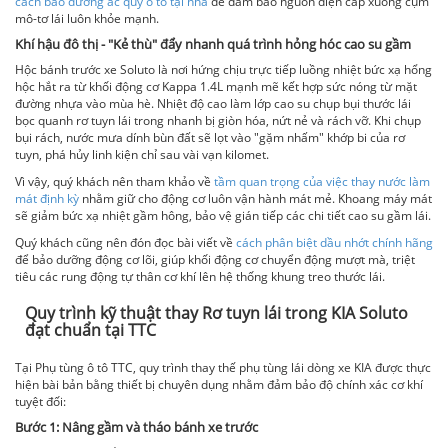
cách bảo dưỡng ắc quy ô tô tại nhà
để đảm bảo nguồn điện cấp xuống cụm
mô-tơ lái luôn khỏe mạnh.
Khí hậu đô thị - "Kẻ thù" đẩy nhanh quá trình hỏng hóc cao su gầm
Hộc bánh trước xe Soluto là nơi hứng chịu trực tiếp luồng nhiệt bức xạ hổng
hộc hắt ra từ khối động cơ Kappa 1.4L mạnh mẽ kết hợp sức nóng từ mặt
đường nhựa vào mùa hè. Nhiệt độ cao làm lớp cao su chụp bụi thước lái
bọc quanh rơ tuyn lái trong nhanh bị giòn hóa, nứt nẻ và rách vỡ. Khi chụp
bụi rách, nước mưa dính bùn đất sẽ lọt vào "gặm nhấm" khớp bi của rơ
tuyn, phá hủy linh kiện chỉ sau vài vạn kilomet.
Vì vậy, quý khách nên tham khảo về
tầm quan trọng của việc thay nước làm
mát định kỳ
nhằm giữ cho động cơ luôn vận hành mát mẻ. Khoang máy mát
sẽ giảm bức xạ nhiệt gầm hông, bảo vệ gián tiếp các chi tiết cao su gầm lái.
Quý khách cũng nên đón đọc bài viết về
cách phân biệt dầu nhớt chính hãng
để bảo dưỡng động cơ lõi, giúp khối động cơ chuyển động mượt mà, triệt
tiêu các rung động tự thân cơ khí lên hệ thống khung treo thước lái.
Quy trình kỹ thuật thay Rơ tuyn lái trong KIA Soluto
đạt chuẩn tại TTC
Tại Phụ tùng ô tô TTC, quy trình thay thế phụ tùng lái dòng xe KIA được thực
hiện bài bản bằng thiết bị chuyên dụng nhằm đảm bảo độ chính xác cơ khí
tuyệt đối:
Bước 1: Nâng gầm và tháo bánh xe trước