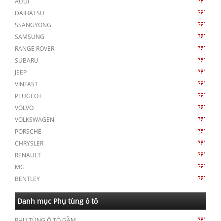
AUDI
DAIHATSU
SSANGYONG
SAMSUNG
RANGE ROVER
SUBARU
JEEP
VINFAST
PEUGEOT
VOLVO
VOLKSWAGEN
PORSCHE
CHRYSLER
RENAULT
MG
BENTLEY
Danh mục Phụ tùng ô tô
PHỤ TÙNG Ô TÔ GẦM