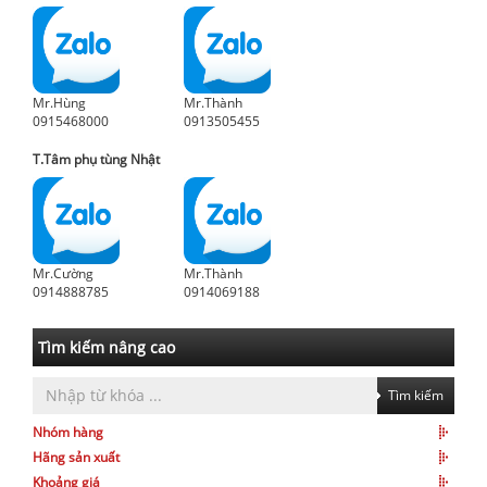
Mr.Hùng
Mr.Thành
0915468000
0913505455
T.Tâm phụ tùng Nhật
Mr.Cường
Mr.Thành
0914888785
0914069188
Tìm kiếm nâng cao
Tìm kiếm
Nhóm hàng
Hãng sản xuất
Khoảng giá