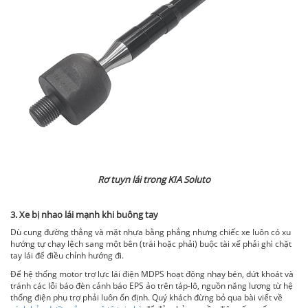
Rơ tuyn lái trong KIA Soluto
3. Xe bị nhao lái mạnh khi buông tay
Dù cung đường thẳng và mặt nhựa bằng phẳng nhưng chiếc xe luôn có xu
hướng tự chạy lệch sang một bên (trái hoặc phải) buộc tài xế phải ghì chặt
tay lái để điều chỉnh hướng đi.
Để hệ thống motor trợ lực lái điện MDPS hoạt động nhạy bén, dứt khoát và
tránh các lỗi báo đèn cảnh báo EPS ảo trên táp-lô, nguồn năng lượng từ hệ
thống điện phụ trợ phải luôn ổn định. Quý khách đừng bỏ qua bài viết về