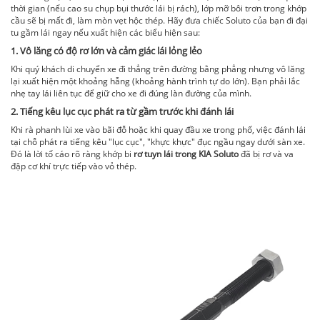
thời gian (nếu cao su chụp bụi thước lái bị rách), lớp mỡ bôi trơn trong khớp
cầu sẽ bị mất đi, làm mòn vẹt hộc thép. Hãy đưa chiếc Soluto của bạn đi đại
tu gầm lái ngay nếu xuất hiện các biểu hiện sau:
1. Vô lăng có độ rơ lớn và cảm giác lái lỏng lẻo
Khi quý khách di chuyển xe đi thẳng trên đường bằng phẳng nhưng vô lăng
lại xuất hiện một khoảng hẫng (khoảng hành trình tự do lớn). Bạn phải lắc
nhẹ tay lái liên tục để giữ cho xe đi đúng làn đường của mình.
2. Tiếng kêu lục cục phát ra từ gầm trước khi đánh lái
Khi rà phanh lùi xe vào bãi đỗ hoặc khi quay đầu xe trong phố, việc đánh lái
tại chỗ phát ra tiếng kêu "lục cục", "khực khực" đục ngầu ngay dưới sàn xe.
Đó là lời tố cáo rõ ràng khớp bi
rơ tuyn lái trong KIA Soluto
đã bị rơ và va
đập cơ khí trực tiếp vào vỏ thép.