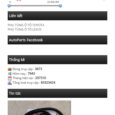
0
10,000,000
Liên kết
PHỤ TÙNG Ô TÔ TOYOTA
PHỤ TÙNG Ô TÔ LEXUS
AutoParts Facebook
Thống kê
Đang truy cập :
3673
Hôm nay :
7943
Tháng hiện tại :
297310
Tổng lượt truy cập :
83323424
Tin tức