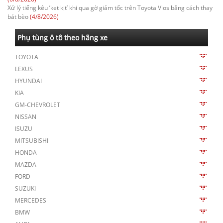
Xử lý tiếng kêu ’kẹt kịt’ khi qua gờ giảm tốc trên Toyota Vios bằng cách thay
bát bèo
(4/8/2026)
Phụ tùng ô tô theo hãng xe
TOYOTA
LEXUS
HYUNDAI
KIA
GM-CHEVROLET
NISSAN
ISUZU
MITSUBISHI
HONDA
MAZDA
FORD
SUZUKI
MERCEDES
BMW