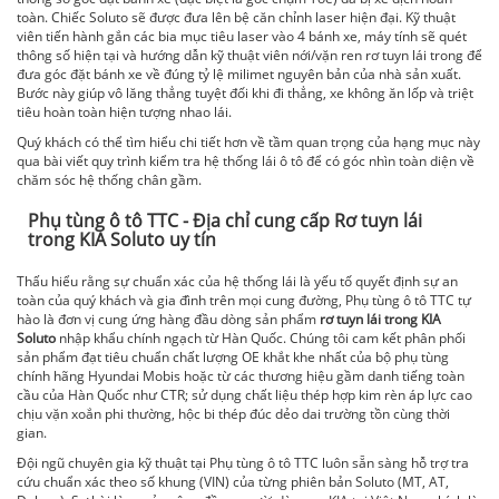
toàn. Chiếc Soluto sẽ được đưa lên bệ căn chỉnh laser hiện đại. Kỹ thuật
viên tiến hành gắn các bia mục tiêu laser vào 4 bánh xe, máy tính sẽ quét
thông số hiện tại và hướng dẫn kỹ thuật viên nới/vặn ren rơ tuyn lái trong để
đưa góc đặt bánh xe về đúng tỷ lệ milimet nguyên bản của nhà sản xuất.
Bước này giúp vô lăng thẳng tuyệt đối khi đi thẳng, xe không ăn lốp và triệt
tiêu hoàn toàn hiện tượng nhao lái.
Quý khách có thể tìm hiểu chi tiết hơn về tầm quan trọng của hạng mục này
qua bài viết quy trình kiểm tra hệ thống lái ô tô để có góc nhìn toàn diện về
chăm sóc hệ thống chân gầm.
Phụ tùng ô tô TTC - Địa chỉ cung cấp Rơ tuyn lái
trong KIA Soluto uy tín
Thấu hiểu rằng sự chuẩn xác của hệ thống lái là yếu tố quyết định sự an
toàn của quý khách và gia đình trên mọi cung đường, Phụ tùng ô tô TTC tự
hào là đơn vị cung ứng hàng đầu dòng sản phẩm
rơ tuyn lái trong KIA
Soluto
nhập khẩu chính ngạch từ Hàn Quốc. Chúng tôi cam kết phân phối
sản phẩm đạt tiêu chuẩn chất lượng OE khắt khe nhất của bộ phụ tùng
chính hãng Hyundai Mobis hoặc từ các thương hiệu gầm danh tiếng toàn
cầu của Hàn Quốc như CTR; sử dụng chất liệu thép hợp kim rèn áp lực cao
chịu vặn xoắn phi thường, hộc bi thép đúc dẻo dai trường tồn cùng thời
gian.
Đội ngũ chuyên gia kỹ thuật tại Phụ tùng ô tô TTC luôn sẵn sàng hỗ trợ tra
cứu chuẩn xác theo số khung (VIN) của từng phiên bản Soluto (MT, AT,