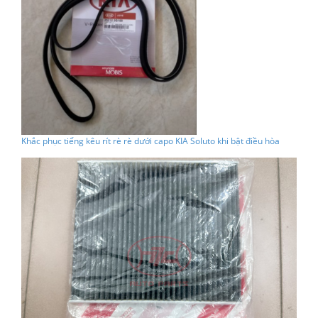
Khắc phục tiếng kêu rít rè rè dưới capo KIA Soluto khi bật điều hòa