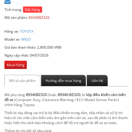
Tình trạng:
Đặt hàng
Mã sản phẩm:
89340BZ320
Hãng xe:
TOYOTA
Model xe:
WIGO
Giá bán tham khảo: 2,800,000 VNĐ
Ngày cập nhật:
04/07/2026
Mua hàng
Mô tả sản phẩm
Hướng dẫn mua hàng
Liên hệ
Mã phụ tùng
89340BZ320
(hoặc
89340-BZ320
) là
hộp điều khiển cảm biến
đỗ xe
(Computer Assy, Clearance Warning / ECU Modul Sensor Parkir)
chính hãng Toyota
.
Thiết bị này đóng vai trò là bộ điều khiển trung tâm, tiếp nhận và xử lý tín
hiệu từ các mắt cảm biến siêu âm gắn trên cản xe, sau đó phát ra âm thanh
hoặc hiển thị cảnh báo khoảng cách để hỗ trợ người lái đỗ xe an toàn.
Thông tin chi tiết về phụ tùng