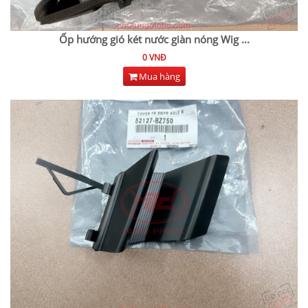
Ốp hướng gió két nước giàn nóng Wig
...
0 VNĐ
Mua hàng