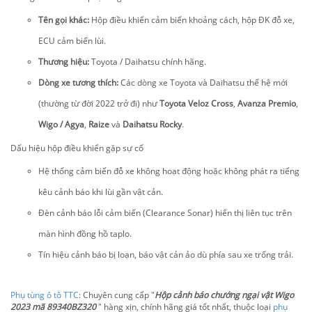
Tên gọi khác:
Hộp điều khiển cảm biến khoảng cách, hộp ĐK đỗ xe,
ECU cảm biến lùi.
Thương hiệu:
Toyota / Daihatsu chính hãng.
Dòng xe tương thích:
Các dòng xe Toyota và Daihatsu thế hệ mới
(thường từ đời 2022 trở đi) như
Toyota Veloz Cross
,
Avanza Premio
,
Wigo / Agya
,
Raize
và
Daihatsu Rocky
.
Dấu hiệu hộp điều khiển gặp sự cố
Hệ thống cảm biến đỗ xe không hoạt động hoặc không phát ra tiếng
kêu cảnh báo khi lùi gần vật cản.
Đèn cảnh báo lỗi cảm biến (Clearance Sonar) hiển thị liên tục trên
màn hình đồng hồ taplo.
Tín hiệu cảnh báo bị loạn, báo vật cản ảo dù phía sau xe trống trải.
Phụ tùng ô tô TTC
: Chuyên cung cấp "
Hộp cảnh báo chướng ngại vật Wigo
2023 mã 89340BZ320
" hàng xịn, chính hãng giá tốt nhất, thuộc loại
phụ