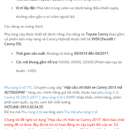
Vị trí lắp đặt
: Phía bên trong cabin xe (dưới bảng điều khiển taplo,
thường nằm gần vị trí chân người lái).
Các dòng xe tương thích
Phụ tùng này được thiết kế dành riêng cho dòng xe
Toyota Camry
(bao gồm
cả phiên bản máy xăng và Camry Hybrid) thuộc thế hệ
XV50 (Facelift /
Camry 55)
.
Thời gian sản xuất
: Khoảng từ tháng
09/2014 đến 04/2017
.
Các mã khung gầm hỗ trợ
: ASV50, AVV50, GSV50 (Phiên bản tay lái
thuận - LHD).
Phụ tùng ô tô TTC
: Chuyên cung cấp "
Hộp cầu chì thân xe Camry 2015 mã
8273033P40
" hàng xịn, chính hãng giá tốt nhất, thuộc loại
phụ tùng ô tô
Camry 50 2012-2017
|
phụ tùng ô tô CAMRY
nhập khẩu chính hãng, phân
phối toàn quốc, uy tín, cam kết chất lượng.
HOTLINE: 0913.50.54.55
Để tra mã
Phụ tùng ô tô
vui lòng xem
Tra mã phụ tùng ô tô
Chúng tôi đề nghị sử dụng "Hộp cầu chì thân xe Camry 2015" đảm bảo chất
lượng để có được đầy đủ lợi ích từ hoạt động tin cậy tuyệt đối của xe. Sử