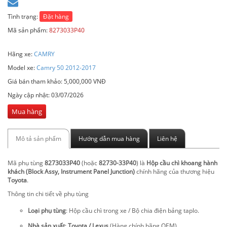
Tình trạng:
Đặt hàng
Mã sản phẩm:
8273033P40
Hãng xe:
CAMRY
Model xe:
Camry 50 2012-2017
Giá bán tham khảo: 5,000,000 VNĐ
Ngày cập nhật:
03/07/2026
Mua hàng
Mô tả sản phẩm
Hướng dẫn mua hàng
Liên hệ
Mã phụ tùng
8273033P40
(hoặc
82730-33P40
) là
Hộp cầu chì khoang hành
khách (Block Assy, Instrument Panel Junction)
chính hãng của thương hiệu
Toyota
.
Thông tin chi tiết về phụ tùng
Loại phụ tùng
: Hộp cầu chì trong xe / Bộ chia điện bảng taplo.
Nhà sản xuất
:
Toyota / Lexus
(Hàng chính hãng OEM).